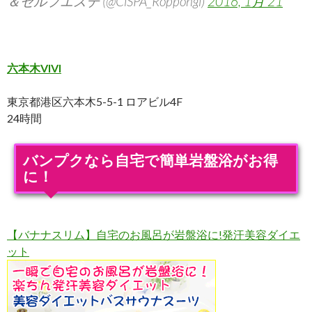
＆セルフエステ (@CiSPA_Roppongi)
2016, 1月 21
六本木VIVI
東京都港区六本木5-5-1 ロアビル4F
24時間
バンプクなら自宅で簡単岩盤浴がお得
に！
【バナナスリム】自宅のお風呂が岩盤浴に!発汗美容ダイエ
ット