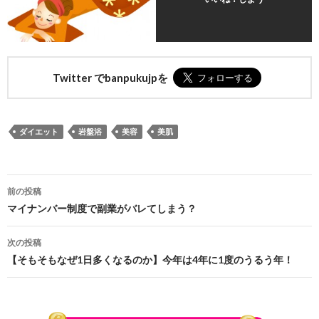
Twitter でbanpukujpを
ダイエット
岩盤浴
美容
美肌
前の投稿
投稿ナビゲーション
マイナンバー制度で副業がバレてしまう？
次の投稿
【そもそもなぜ1日多くなるのか】今年は4年に1度のうるう年！