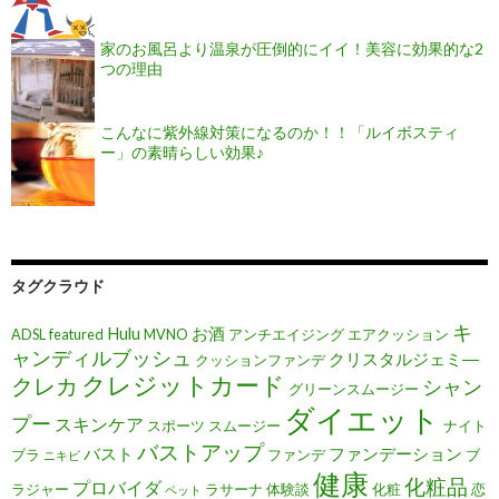
家のお風呂より温泉が圧倒的にイイ！美容に効果的な2
つの理由
こんなに紫外線対策になるのか！！「ルイボスティ
ー」の素晴らしい効果♪
タグクラウド
キ
Hulu
お酒
ADSL
featured
MVNO
アンチエイジング
エアクッション
ャンディルブッシュ
クリスタルジェミ―
クッションファンデ
クレジットカード
クレカ
シャン
グリーンスムージー
ダイエット
プー
スキンケア
スポーツ
スムージー
ナイト
バストアップ
バスト
ファンデーション
ブラ
ファンデ
ブ
ニキビ
健康
化粧品
プロバイダ
ラジャー
ラサーナ
体験談
化粧
恋
ペット