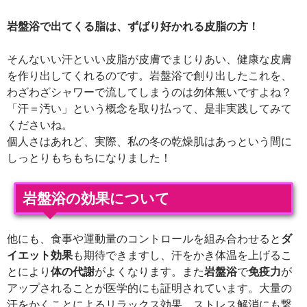
岩盤浴で出てくる脂は、ずばり好かれる皮脂の方！
そんないい汗といい皮脂が皮膚でまじりあい、健康な皮膚
を作り出してくれるのです。岩盤浴で創り出したこれを、
わざわざシャワーで流してしまうのは勿体無いですよね？
「汗＝汚い」という概念を取り払って、是非実践してみて
くださいね。
個人さはあれど、実際、私の冬の乾燥肌はあっという間に
しっとりもちもちになりました！
岩盤浴の効果について
他にも、食事や運動量のコントロールを組み合わせると
ダ
イエット効果
も期待できますし、汗をかき体温を上げるこ
とにより
体の代謝
がよくなります。また
岩盤浴
で
免疫力
が
アップされることが医学的にも証明されています。大量の
汗をかくことによるリラックス効果、ストレス解消にも繋