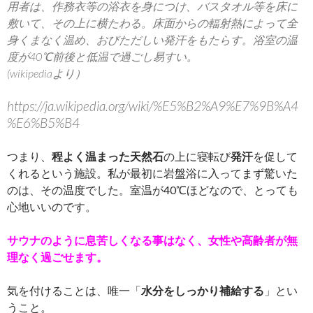
用者は、作務衣等の浴衣を身につけ、バスタオル等を床に
敷いて、その上に横たわる。
床面からの輻射熱によって全
身くまなく温め、おびただしい発汗をもたらす。浴室の温
度が40℃前後と低温で過ごし易すい。
(wikipediaより）
https://ja.wikipedia.org/wiki/%E5%B2%A9%E7%9B%A4
%E6%B5%B4
つまり、
程よく温まった天然石
の上に寝転び
発汗
を促して
くれるという施設。私が最初に岩盤浴に入ってまず驚いた
のは、その温度でした。室温が40℃ほどなので、とっても
心地いいのです。
サウナのように息苦しくなる事はなく、女性や高齢者が無
理なく過ごせます。
気を付けることは、唯一「
水分をしっかり補給する
」とい
うこと。