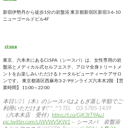
新宿伊勢丹から徒歩1分の岩盤浴 東京都新宿区新宿3-6-10
ニューゴールドビル4F
ci:spa
東京、六本木にあるCi:SPA（シースパ）は、女性専用の岩
盤浴とメディカル式セルフエステ、アロマ全身トリートメ
ントをお楽しみいただけるトータルビューティーケアサロ
ンです。 東京都港区西麻布3-2-9サンライズ六本木2階 【営
業時間】 11:00～22:00
本日1/21（木）のシースパはよもぎ蒸し半額でご
利用いただけます(*^_^*) TEL 03-5785-1439
（六本木店 受付）
https://t.co/GjK3tT9AuJ
pic.twitter.com/sJWVWVSKW1
— シースパ 岩盤浴