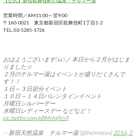
【公式】新宿歌舞伎町の温泉：テルマー湯
営業時間／AM11:00～翌9:00
〒160-0021 東京都新宿区歌舞伎町1丁目1-2
TEL. 03-5285-1726
おはようございます(‘ω’)ノ 本日から２月がはじま
りました☆
２月のテルマー湯はイベントが盛りだくさんで
す！！
１日～３日節分イベント
１０日～１４日バレンタインイベント
月曜日シルバーデー
水曜日レディースデー などなど！
pic.twitter.com/pBMr6g9zs9
— 新宿天然温泉 テルマー湯 (@thermaeyu)
2016, 2