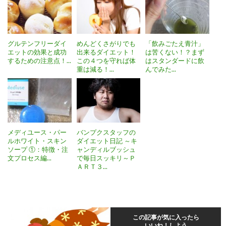
グルテンフリーダイ
めんどくさがりでも
「飲みごたえ青汁」
エットの効果と成功
出来るダイエット！
は苦くない！？まず
するための注意点！...
この４つを守れば体
はスタンダードに飲
重は減る！...
んでみた...
メディユース・パー
バンプクスタッフの
ルホワイト・スキン
ダイエット日記 ～キ
ソープ ①：特徴・注
ャンディルブッシュ
文プロセス編...
で毎日スッキリ～Ｐ
ＡＲＴ３...
この記事が気に入ったら
いいね！しよう