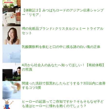
【体験記２】みつばちロードのアジアン伝承シャンプ
ー「リモア」
噂の化粧品ブランド♪ クリスタルジェミー トライアル
セット
乳酸菌飲料を飲むと口の中に残る謎の白い塊の正体
4月から社会人のあなたへ知ってほしい！【有給休暇】
の常識
間違った洗顔で肌荒れしたらどうする？3日以内に改善
するコツ5撰
ヒーローの起源ってご存知ですか？そもそもなぜ子ど
も達はヒーローに憧れを抱くのでしょう？