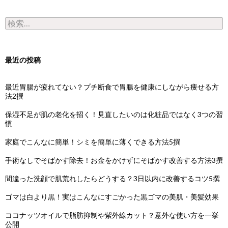
検索:
最近の投稿
最近胃腸が疲れてない？プチ断食で胃腸を健康にしながら痩せる方
法2撰
保湿不足が肌の老化を招く！見直したいのは化粧品ではなく3つの習
慣
家庭でこんなに簡単！シミを簡単に薄くできる方法5撰
手術なしでそばかす除去！お金をかけずにそばかす改善する方法3撰
間違った洗顔で肌荒れしたらどうする？3日以内に改善するコツ5撰
ゴマは白より黒！実はこんなにすごかった黒ゴマの美肌・美髪効果
ココナッツオイルで脂肪抑制や紫外線カット？意外な使い方を一挙
公開