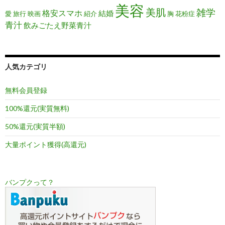
美容
美肌
雑学
格安スマホ
結婚
愛
旅行
映画
紹介
胸
花粉症
青汁
飲みごたえ野菜青汁
人気カテゴリ
無料会員登録
100%還元(実質無料)
50%還元(実質半額)
大量ポイント獲得(高還元)
バンプクって？