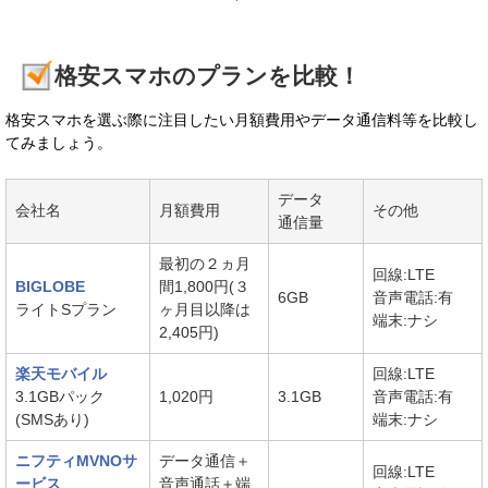
格安スマホのプランを比較！
格安スマホを選ぶ際に注目したい月額費用やデータ通信料等を比較し
てみましょう。
データ
会社名
月額費用
その他
通信量
最初の２ヵ月
回線:LTE
BIGLOBE
間1,800円(３
6GB
音声電話:有
ライトSプラン
ヶ月目以降は
端末:ナシ
2,405円)
楽天モバイル
回線:LTE
3.1GBパック
1,020円
3.1GB
音声電話:有
(SMSあり)
端末:ナシ
ニフティMVNOサ
データ通信＋
回線:LTE
ービス
音声通話＋端