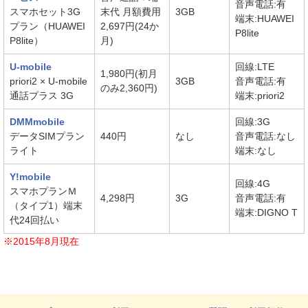
音声電話:有
スマホセット3G
末代 月額費用
3GB
端末:HUAWEI
プラン（HUAWEI
2,697円(24か
P8lite
P8lite）
月)
U-mobile
回線:LTE
1,980円(初月
priori2 × U-mobile
3GB
音声電話:有
のみ2,360円)
通話プラス 3G
端末:priori2
DMMmobile
回線:3G
データSIMプラン
440円
なし
音声電話:なし
ライト
端末:なし
Y!mobile
回線:4G
スマホプランＭ
4,298円
3G
音声電話:有
（タイプ1）端末
端末:DIGNO T
代24回払い
※2015年8月現在