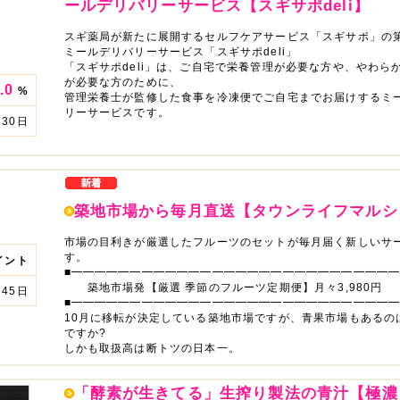
ールデリバリーサービス【スギサポdeli】
スギ薬局が新たに展開するセルフケアサービス「スギサポ」の第
ミールデリバリーサービス「スギサポdeli」
「スギサポdeli」は、ご自宅で栄養管理が必要な方や、やわら
が必要な方のために、
.0
%
管理栄養士が監修した食事を冷凍便でご自宅までお届けするミ
リーサービスです。
30日
築地市場から毎月直送【タウンライフマルシ
市場の目利きが厳選したフルーツのセットが毎月届く新しいサ
す。
イント
■━━━━━━━━━━━━━━━━━━━━━━━━━━━━
築地市場発【厳選 季節のフルーツ定期便】月々3,980円
45日
■━━━━━━━━━━━━━━━━━━━━━━━━━━━━
10月に移転が決定している築地市場ですが、青果市場もあるの
ですか?
しかも取扱高は断トツの日本一。
「酵素が生きてる」生搾り製法の青汁【極濃