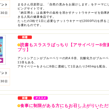
まるさん倶楽部は、「自然の恵みをお届けします」をテーマに
イント
ピングサイトです。
「納豆博士」は血液中の血栓を溶かすナットウキナーゼを効果
30日
きる人気の健康食品です。
たったの3粒で1日に必要なナットウキナーゼ(2000FU)を摂る
る優れものです。
読書もスラスラばっちり【アサイベリー8倍
プリ】
アントシアニンがブルーベリーの約4.6倍、抗酸化力がブルー
11倍もある、
アサイベリーをさらに8倍に濃縮して1日あたり240mgも配合。
イント
30日
食事に制限がある方にもお召し上がりいただ