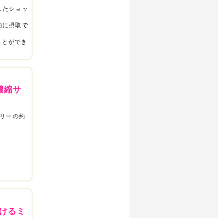
したショッ
的に摂取で
ことができ
濃縮サ
ベリーの約
けるミ