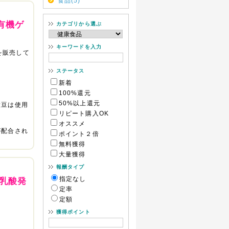
食品(5)
有機ゲ
カテゴリから選ぶ
キーワードを入力
を販売して
ステータス
新着
100%還元
50%以上還元
大豆は使用
リピート購入OK
オススメ
が配合され
ポイント２倍
無料獲得
大量獲得
報酬タイプ
指定なし
乳酸発
定率
定額
獲得ポイント