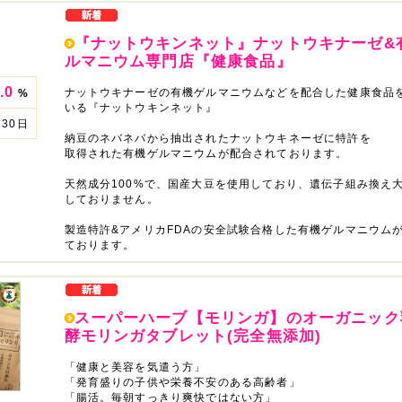
『ナットウキンネット』ナットウキナーゼ&
ルマニウム専門店『健康食品』
.0
ナットウキナーゼの有機ゲルマニウムなどを配合した健康食品
%
いる『ナットウキンネット』
30日
納豆のネバネバから抽出されたナットウキネーゼに特許を
取得された有機ゲルマニウムが配合されております。
天然成分100%で、国産大豆を使用しており、遺伝子組み換え
しておりません。
製造特許&アメリカFDAの安全試験合格した有機ゲルマニウム
ております。
スーパーハーブ【モリンガ】のオーガニック
酵モリンガタブレット(完全無添加)
「健康と美容を気遣う方」
「発育盛りの子供や栄養不安のある高齢者」
「腸活。毎朝すっきり爽快ではない方」