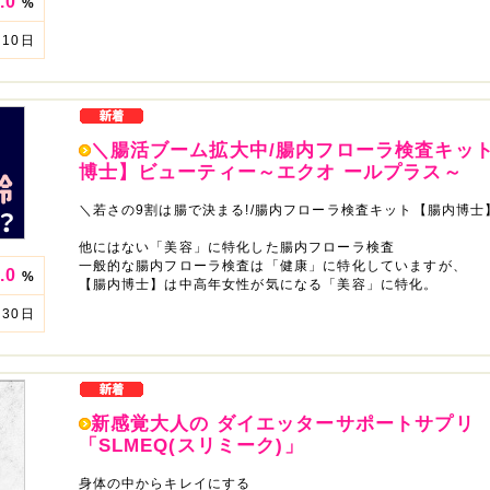
.0
%
10日
＼腸活ブーム拡大中/腸内フローラ検査キッ
博士】ビューティー～エクオ ールプラス～
＼若さの9割は腸で決まる!/腸内フローラ検査キット【腸内博士
他にはない「美容」に特化した腸内フローラ検査
一般的な腸内フローラ検査は「健康」に特化していますが、
.0
%
【腸内博士】は中高年女性が気になる「美容」に特化。
30日
新感覚大人の ダイエッターサポートサプリ
「SLMEQ(スリミーク)」
身体の中からキレイにする