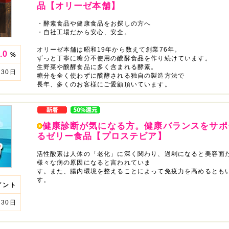
品【オリーゼ本舗】
・酵素食品や健康食品をお探しの方へ
・自社工場だから安心、安全。
オリーゼ本舗は昭和19年から数えて創業76年。
.0
%
ずっと丁寧に糖分不使用の醗酵食品を作り続けています。
生野菜や醗酵食品に多く含まれる酵素。
30日
糖分を全く使わずに醗酵される独自の製造方法で
長年、多くのお客様にご愛顧頂いています。
健康診断が気になる方。健康バランスをサポ
るゼリー食品【プロステビア】
活性酸素は人体の「老化」に深く関わり、過剰になると美容面
様々な病の原因になると言われていま
す。また、腸内環境を整えることによって免疫力を高めるとも
す。
イント
30日