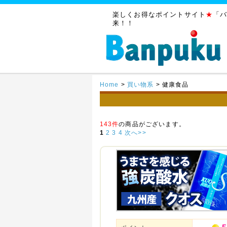
楽しくお得なポイントサイト
★
「
来！！
Home
>
買い物系
>
健康食品
143件
の商品がございます。
1
2
3
4
次へ>>