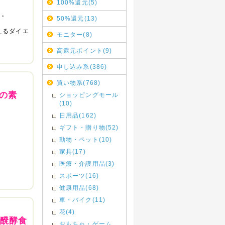
100%還元(5)
ト。
50%還元(13)
えるダイエ
モニター(8)
高還元ポイント(9)
申し込み系(386)
買い物系(768)
の素
ショッピングモール
(10)
日用品(162)
ギフト・贈り物(52)
動物・ペット(10)
家具(17)
医療・介護用品(3)
スポーツ(16)
健康用品(68)
車・バイク(11)
花(4)
の醗酵食
おもちゃ・ゲーム