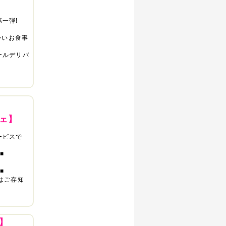
一弾!
かいお食事
ールデリバ
ェ】
ービスで
■
■
はご存知
】