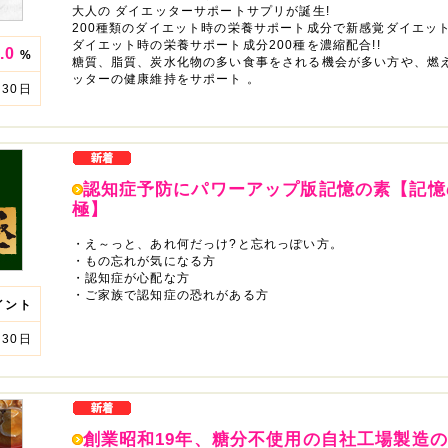
大人の ダイエッターサポートサプリが誕生!
200種類のダイエット時の栄養サポート成分で新感覚ダイエッ
ダイエット時の栄養サポート成分200種を濃縮配合!!
.0
%
糖質、脂質、炭水化物の多い食事をされる機会が多い方や、燃
ッターの健康維持をサポート 。
30日
認知症予防にパワーアップ版記憶の素【記憶
極】
・え～っと、あれ何だっけ?と忘れっぽい方。
・もの忘れが気になる方
・認知症が心配な方
・ご家族で認知症の恐れがある方
イント
30日
創業昭和19年、糖分不使用の自社工場製造