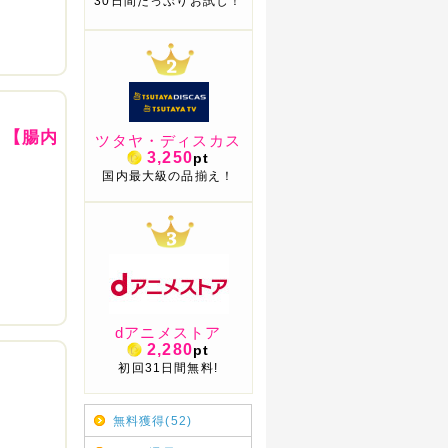
30日間たっぷりお試し！
ト【腸内
ツタヤ・ディスカス
3,250
pt
国内最大級の品揃え！
】
dアニメストア
2,280
pt
初回31日間無料!
無料獲得(52)