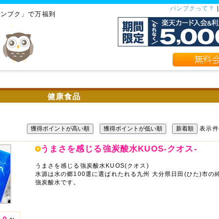
パンプクって？
バンプク」で万福到
健康食品
獲得ポイントが高い順
獲得ポイントが低い順
新着順
表示
うまさを感じる強炭酸水KUOS-クオス-
うまさを感じる強炭酸水KUOS(クオス)
水源は水の郷100選に選ばれたれる九州 大分県日田(ひた)市の
強炭酸水です。