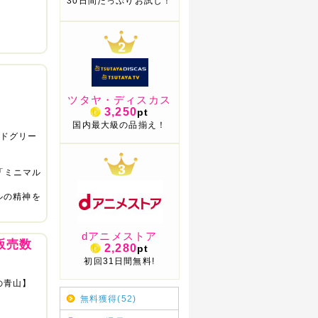
30日間たっぷりお試し！
ツタヤ・ディスカス
3,250
pt
国内最大級の品揃え！
ードグリー
の「ミニマル
ルの精神を
dアニメストア
販売数
2,280
pt
初回31日間無料!
の青山】
無料獲得(52)