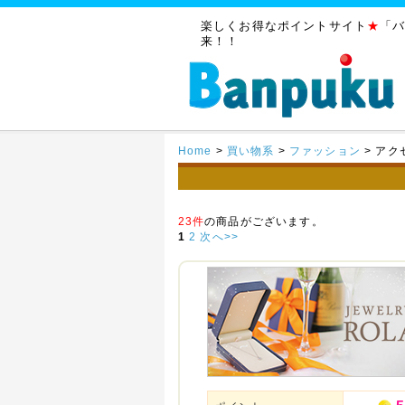
楽しくお得なポイントサイト
★
「
来！！
Home
>
買い物系
>
ファッション
>
アク
23件
の商品がございます。
1
2
次へ>>