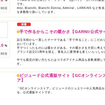
%
です。
moz, Bianchi, Bianchi Donna, Admiral , LARKiNS な
30日
を多数取り扱いしています。
手で作るからこその暖かさ【GARNI/公式サ
設立当初から一貫したテーマである「手で作ること」にこだわ
おいています。
.0
%
手でつくったものには暖かさがある。その暖かさを大切に考え
ブランド設立21周年を迎え、著名人に愛用者も多くいらっしゃ
30日
中でも親交の深い方たちとはコラボアイテム商品も多数展開し
す。
ビジュード公式通販サイト【GCオンライン
ア】
「GCオンラインストア」ビジュードのジュエリーや人気商品を
る、公式通販サイトです。