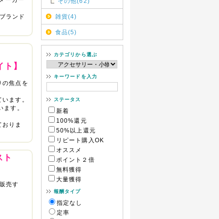
その他(62)
ど有名ブランド
雑貨(4)
食品(5)
カテゴリから選ぶ
イト】
キーワードを入力
りの焦点を
ています。
ステータス
います。
新着
100%還元
ておりま
50%以上還元
リピート購入OK
オススメ
スト
ポイント２倍
無料獲得
大量獲得
販売す
報酬タイプ
指定なし
定率