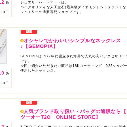
.2
ジュエリーハートアートは、
%
ハイクオリティな人工宝石(最高級ダイヤモンドシミュラントな
ジュエリーの通販専門ショップです。
30日
オシャレでかわいいシンプルなネックレス
♪【GEMOPIA】
GEMOPIAは1977年に設立され海外で人気の高いアクセサリ
です。
今回ご紹介いただきたい商品は18Kコーティング 925シルバ
使用したネックレス。
.0
%
30日
人気ブランド取り扱い・バッグの通販なら【
ツーオーT2O ONLINE STORE】
.2
T-TWO-O Co.,Ltd.(ティ・ツウ・オー)はバッグ・カバンの製