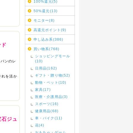
100%還元(5)
50%還元(13)
モニター(8)
高還元ポイント(9)
申し込み系(386)
ンド
買い物系(768)
ショッピングモール
ャパンのレ
(10)
日用品(162)
ギフト・贈り物(52)
それを活か
動物・ペット(10)
家具(17)
医療・介護用品(3)
スポーツ(16)
健康用品(68)
車・バイク(11)
宝石ジュ
花(4)
おもちゃ・ゲーム