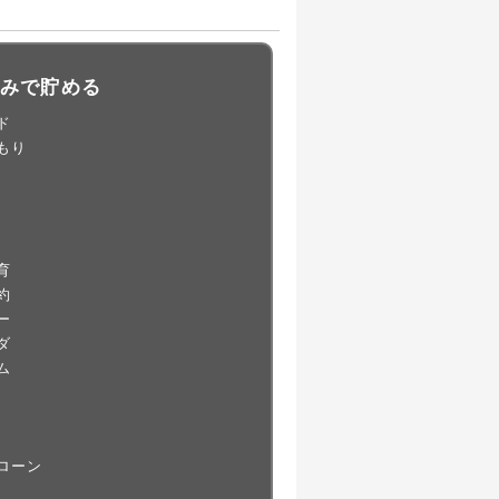
込みで貯める
ド
もり
育
約
ー
ダ
ム
X
ローン