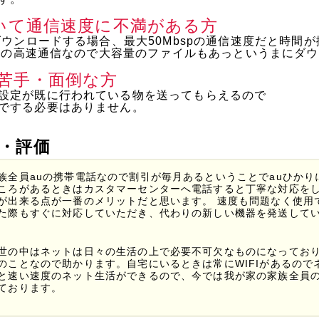
ていて通信速度に不満がある方
ダウンロードする場合、最大50Mbspの通信速度だと時間
bspの高速通信なので大容量のファイルもあっというまにダ
苦手・面倒な方
設定が既に行われている物を送ってもらえるので
でする必要はありません。
ミ・評価
族全員auの携帯電話なので割引が毎月あるということでauひか
ころがあるときはカスタマーセンターへ電話すると丁寧な対応を
が出来る点が一番のメリットだと思います。 速度も問題なく使用
た際もすぐに対応していただき、代わりの新しい機器を発送して
世の中はネットは日々の生活の上で必要不可欠なものになってお
のことなので助かります。自宅にいるときは常にWIFIがあるので
と速い速度のネット生活ができるので、今では我が家の家族全員
ております。