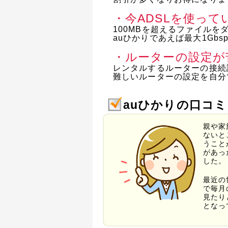
・今ADSLを使っ
100MBを超えるファイルを
auひかりであえば最大1G
・ルーターの設定が
レンタルするルーターの接続
難しいルーターの設定を自分
auひかりの口コ
親や家
ないと
うこと
があっ
した。
最近の
で毎月
見たり
となっ