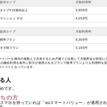
提供タイプ
月額利用料
タイプV16契約以上
3,800円
マンション ギガ
4,050円
提供タイプ
月額利用料
標準プラン
6,300円
ギガ得プラン
5,100円
ァイバーを棟内の複数人で共有するため戸建てと比較して月額料金が割安に
）の継続利用を条件に割引が適用されるプランで標準プランよりも利用料を
コミコミとなっています。
てる人
すめです。
持ちの方
のスマホを持っていれば「auスマートバリュー」が適用さ
す。