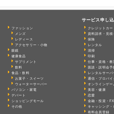
サービス申し
ファッション
クレジットカー
メンズ
資料請求・見積
レディース
保険
アクセサリー・小物
レンタル
眼鏡
清掃
健康食品
印刷
サプリメント
仕事・資格・教
飲料
面談・説明会予
食品・飲料
レンタルサーバ
お菓子・スイーツ
通信・プロバイ
ウォーターサーバー
オンラインゲー
パソコン・家電
美容・健康
デパート
恋愛
ショッピングモール
金融・投資・F
その他
キャッシング・
有料会員登録