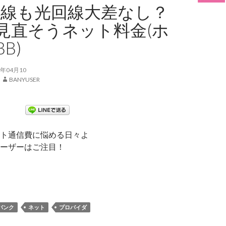
L回線も光回線大差なし？
見直そうネット料金(ホ
B)
年04月10
BANYUSER
ト通信費に悩める日々よ
ーザーはご注目！
SL回線も光回線大差なし？今こそ見直そうネット料金(ホワイトB
バンク
ネット
プロバイダ