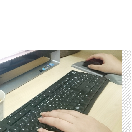
ットのヘビーユーザーでなければADSLで十分?