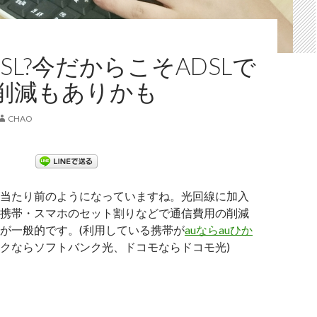
SL?今だからこそADSLで
削減もありかも
CHAO
当たり前のようになっていますね。光回線に加入
携帯・スマホのセット割りなどで通信費用の削減
が一般的です。(利用している携帯が
auならauひか
クならソフトバンク光、ドコモならドコモ光)
ADSL?今だからこそADSLで通信費削減もありかも