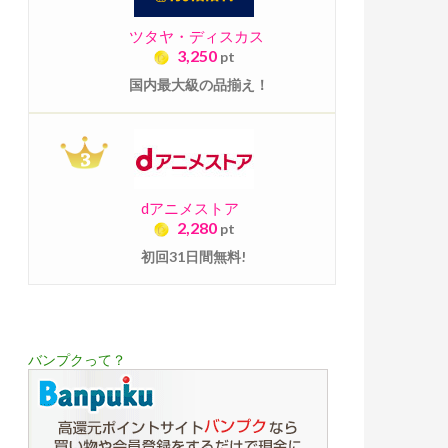
ツタヤ・ディスカス
3,250
pt
国内最大級の品揃え！
dアニメストア
2,280
pt
初回31日間無料!
B)
バンプクって？