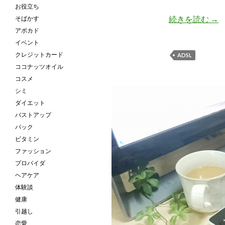
お役立ち
続きを読む
ネ
→
そばかす
アボカド
イベント
クレジットカード
ADSL
ココナッツオイル
コスメ
シミ
ダイエット
バストアップ
パック
ビタミン
ファッション
プロバイダ
ヘアケア
体験談
健康
引越し
恋愛