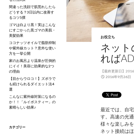
間違った洗顔で肌荒れしたら
どうする？3日以内に改善す
るコツ5撰
ゴマは白より黒！実はこんな
にすごかった黒ゴマの美肌・
美髪効果
お役立ち
ココナッツオイルで脂肪抑制
ネット
や紫外線カット？意外な使い
方を一挙公開
ればAD
家のお風呂より温泉が圧倒的
にイイ！美容に効果的な2つ
【最終更新日】2016
の理由
2016年9月26日
【目からウロコ！】ズボラで
も続けられるダイエット法4
選
こんなに紫外線対策になるの
か！！「ルイボスティー」の
素晴らしい効果♪
最近では、自宅
す。高速の光通
様々な楽しみを
カテゴリー
ネット接続はほ