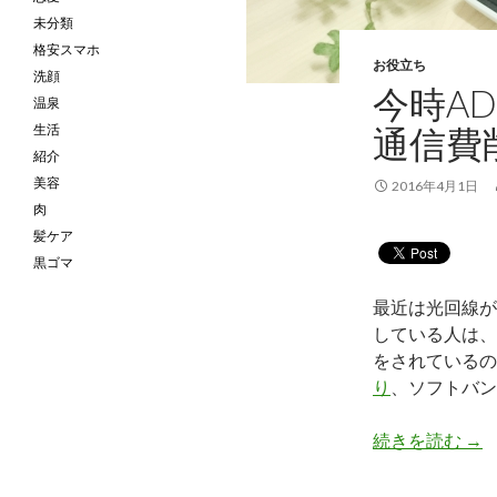
未分類
格安スマホ
お役立ち
洗顔
今時AD
温泉
生活
通信費
紹介
美容
2016年4月1日
肉
髪ケア
黒ゴマ
最近は光回線が
している人は、
をされているの
り
、ソフトバン
続きを読む
今時
→