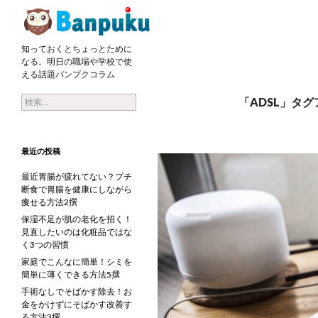
検索
知っておくとちょっとために
ネットのヘビーユーザーでなければADSLで十分?
なる。明日の職場や学校で使
える話題バンプクコラム
検索:
「ADSL」タ
最近の投稿
最近胃腸が疲れてない？プチ
断食で胃腸を健康にしながら
痩せる方法2撰
保湿不足が肌の老化を招く！
見直したいのは化粧品ではな
く3つの習慣
家庭でこんなに簡単！シミを
簡単に薄くできる方法5撰
手術なしでそばかす除去！お
金をかけずにそばかす改善す
る方法3撰