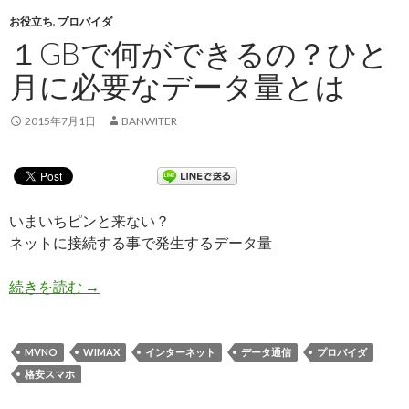
お役立ち
,
プロバイダ
１GBで何ができるの？ひと
月に必要なデータ量とは
2015年7月1日
BANWITER
いまいちピンと来ない？
ネットに接続する事で発生するデータ量
続きを読む
１GBで何ができるの？ひと月に必要なデータ量
→
MVNO
WIMAX
インターネット
データ通信
プロバイダ
格安スマホ