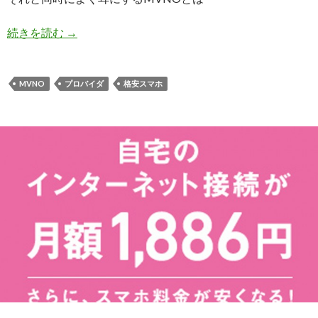
続きを読む
格安スマホ検討中の方必読！３分でわかる簡単「
→
MVNO
プロバイダ
格安スマホ