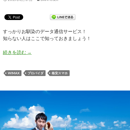
すっかりお馴染のデータ通信サービス！
知らない人はここで知っておきましょう！
続きを読む
人気の高速通信サービス「WiMAX」良いトコ・
→
WIMAX
プロバイダ
格安スマホ