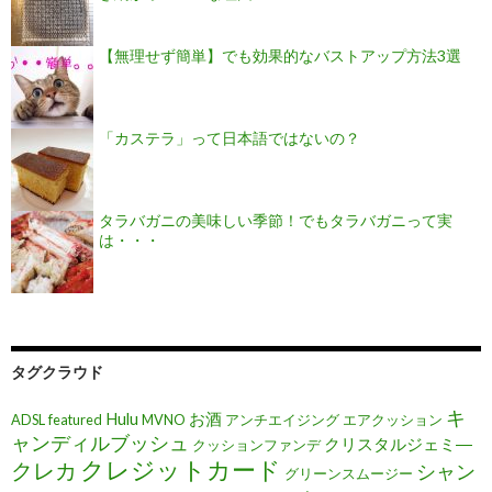
【無理せず簡単】でも効果的なバストアップ方法3選
「カステラ」って日本語ではないの？
タラバガニの美味しい季節！でもタラバガニって実
は・・・
タグクラウド
キ
Hulu
お酒
ADSL
featured
MVNO
アンチエイジング
エアクッション
ャンディルブッシュ
クリスタルジェミ―
クッションファンデ
クレジットカード
クレカ
シャン
グリーンスムージー