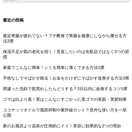
最近の投稿
最近胃腸が疲れてない？プチ断食で胃腸を健康にしながら痩せる方
法2撰
保湿不足が肌の老化を招く！見直したいのは化粧品ではなく3つの習
慣
家庭でこんなに簡単！シミを簡単に薄くできる方法5撰
手術なしでそばかす除去！お金をかけずにそばかす改善する方法3撰
間違った洗顔で肌荒れしたらどうする？3日以内に改善するコツ5撰
ゴマは白より黒！実はこんなにすごかった黒ゴマの美肌・美髪効果
ココナッツオイルで脂肪抑制や紫外線カット？意外な使い方を一挙
公開
家のお風呂より温泉が圧倒的にイイ！美容に効果的な2つの理由