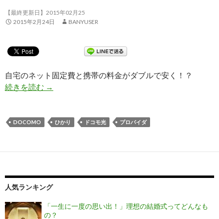
【最終更新日】2015年02月25
2015年2月24日
BANYUSER
自宅のネット固定費と携帯の料金がダブルで安く！？
続きを読む
「ドコモ光」が3月から開始！申し込みのタイミン
→
DOCOMO
ひかり
ドコモ光
プロバイダ
人気ランキング
「一生に一度の思い出！」理想の結婚式ってどんなも
の？