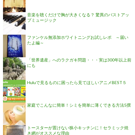
音楽を聴くだけで胸が大きくなる？ 驚異のバストアッ
プミュージック
ファンケル無添加ホワイトニングお試しレポ ～届い
たよ編～
「世界遺産」へのラクガキ問題・・・実は300年以上前
にも
Huluで見るものに困ったら見てほしいアニメBEST５
家庭でこんなに簡単！シミを簡単に薄くできる方法5撰
トースターが置けない狭小キッチンに！セラミック焼
き網がオススメな理由