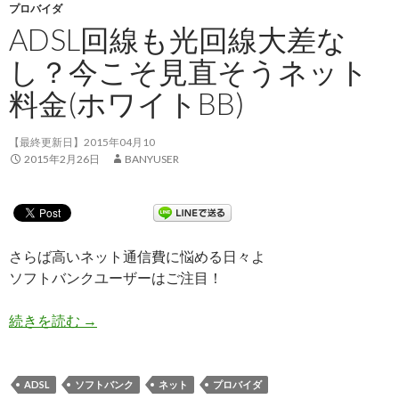
プロバイダ
ADSL回線も光回線大差な
し？今こそ見直そうネット
料金(ホワイトBB)
【最終更新日】2015年04月10
2015年2月26日
BANYUSER
さらば高いネット通信費に悩める日々よ
ソフトバンクユーザーはご注目！
続きを読む
ADSL回線も光回線大差なし？今こそ見直そうネッ
→
ADSL
ソフトバンク
ネット
プロバイダ