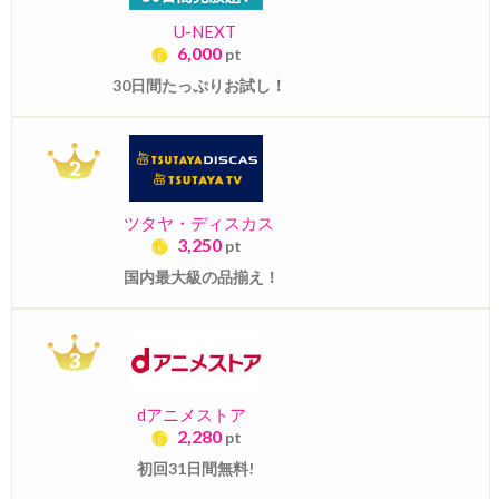
U-NEXT
6,000
pt
30日間たっぷりお試し！
ツタヤ・ディスカス
3,250
pt
国内最大級の品揃え！
dアニメストア
2,280
pt
初回31日間無料!