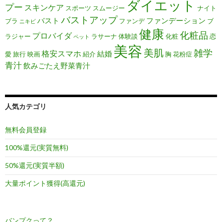
ダイエット
プー
スキンケア
スポーツ
スムージー
ナイト
バストアップ
バスト
ファンデーション
ブラ
ファンデ
ブ
ニキビ
健康
化粧品
プロバイダ
ラジャー
ラサーナ
体験談
化粧
恋
ペット
美容
美肌
雑学
格安スマホ
結婚
愛
旅行
映画
紹介
胸
花粉症
青汁
飲みごたえ野菜青汁
人気カテゴリ
無料会員登録
100%還元(実質無料)
50%還元(実質半額)
大量ポイント獲得(高還元)
バンプクって？