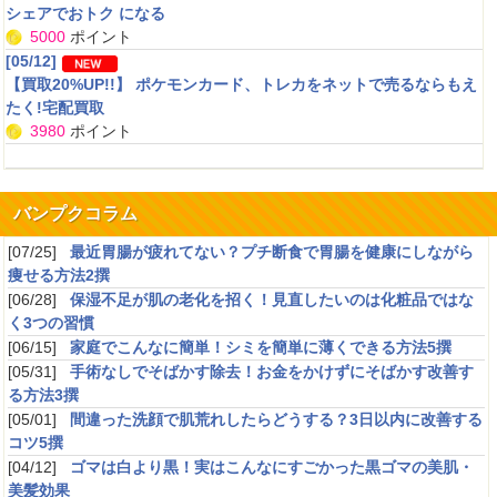
昨今は、男性もお肌を気にする時代。そんな時代に最適な化粧水
シェアでおトク になる
5000
ポイント
[05/12]
【買取20%UP!!】 ポケモンカード、トレカをネットで売るならもえ
たく!宅配買取
3980
ポイント
おすすめです
2020/08/01 ユイ1515 ：
★★★★★
マクロミルは面白くて楽しいポイントサイトでポイントを楽しくためれます
バンプクコラム
[07/25]
最近胃腸が疲れてない？プチ断食で胃腸を健康にしながら
痩せる方法2撰
[06/28]
保湿不足が肌の老化を招く！見直したいのは化粧品ではな
たまるマーケットがおすすめ
く3つの習慣
2020/07/25 こうめ2020 ：
★★★★
[06/15]
家庭でこんなに簡単！シミを簡単に薄くできる方法5撰
エポスが運営するたまるマーケットというサイトがありますが、アマゾンでお買い物
[05/31]
手術なしでそばかす除去！お金をかけずにそばかす改善す
するときにそこを経由しています。
る方法3撰
エポスカードのポイントもたまるし、利用金額に応じたポイントももらえます!
[05/01]
間違った洗顔で肌荒れしたらどうする？3日以内に改善する
コツ5撰
[04/12]
ゴマは白より黒！実はこんなにすごかった黒ゴマの美肌・
登録したが最悪
美髪効果