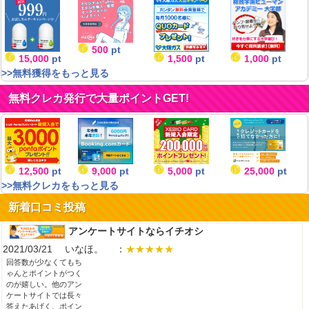
500
pt
15,000
pt
1,500
pt
1,000
pt
>>無料獲得をもっと見る
無料クレカ発行で大量ポイントGET!
12,500
pt
9,000
pt
5,000
pt
25,000
pt
>>無料クレカをもっと見る
新着口コミ投稿
アンケートサイトならイチオシ
2021/03/21 いなほ。 ：
★★★★★
回答数が少なくてもち
ゃんとポイントがつく
のが嬉しい。他のアン
ケートサイトでは長々
答えたあげく、ポイン