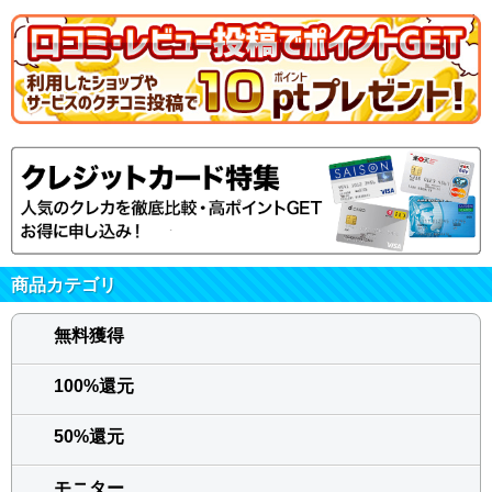
楽しい
2021/04/27 MAAMI ：
★★★★
アンケート以外もあり
なかなかおこずかい稼
ぎがでします。
ほぼ毎日
2021/04/23 あっこ@ ：
★★★★
ほぼ毎日アンケートの
依頼が届きコツコツと
商品カテゴリ
ポイントが貯まりま
す。
無料獲得
普段の予約をサイト経由でするだけで
100%還元
2021/04/06 JURA49 ：
★★★★★
普段から、じゃらんネットでホテルをしております。本サイトを経由して予約をする
50%還元
だけで、ポイントが付与されるので、とてもありがたいです。もっと早く、このサイ
トに登録すれば良かった。
モニター