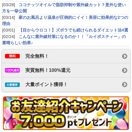
[03/28]
ココナッツオイルで脂肪抑制や紫外線カット？意外な使い
2020/07/12 yukipi13 ：
★
方を一挙公開
毎回、回答してはいるのだけれど、ハートがなさすぎる。
意地悪
[03/14]
家のお風呂より温泉が圧倒的にイイ！美容に効果的な2つの
理由
[03/01]
【目からウロコ！】ズボラでも続けられるダイエット法4選
[02/24]
こんなに紫外線対策になるのか！！「ルイボスティー」の
素晴らしい効果♪
ポイントゲット
2020/06/29 ろくなもん ：
★★★★
完全無料！
口座開設しました。ポ
イントたまってます。
実質無料！100%還元
大量ポイント獲得！
オススメです!
2021/10/18 まおけゆ ：
★★★★
毎日何通もアンケートが
届くので、貯まるペース
も早いのでオススメで
す!