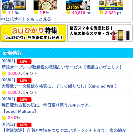
1.1
%
2.5
%
40,610
pt
3,320
pt
>>公式サイトをもっと見る
貯まらない
2020/08/25 saikachi ：
★★★
ぜんぜん貯まらないと思うけど。アンケート少なくて、うっとうしくないと言えばう
っとうしくないけど。長い目で見て、他のサイトと合わせて利用すれば続くと思う。
新着情報
[06/02]
新規オープン!少数精鋭の電話占いサービス【電話占いヴェリテ】
疲れた時にはおすすめ
10000
ポイント
[06/02]
2020/08/24 ぴかぴかむーん ：
★★★★
大容量データ通信を格安に、そして縛りなし!【dinomo Wifi】
体の疲れがたまった時、全身をもみほぐしてもらうとリフレッシュします。
自分でやるストレッチよりリラックス出来るのが良いです。
10000
ポイント
[06/02]
毎日変わる私の肌に、毎日寄り添うスキンケア。
【coco_Makana】
25.0
%
男の潤い
[05/12]
2020/08/10 本会員 ：
★★★★
【空港送迎】自宅と空港をつなぐエアポートシャトルで、次の旅が