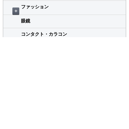
ファッション
＋
眼鏡
コンタクト・カラコン
健康食品
＋
食品・飲料
＋
パソコン・家電
デパート
その他
雑貨
食品