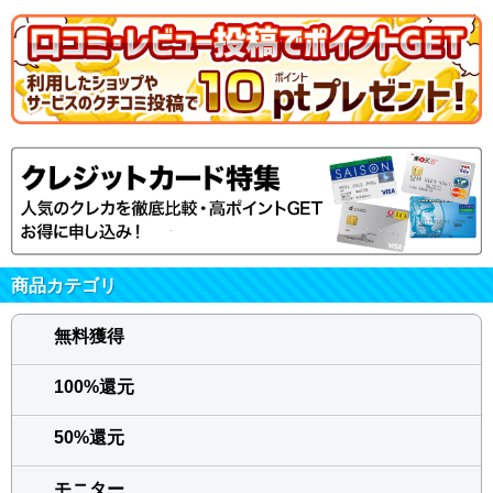
オススメです!
2021/10/18 まおけゆ ：
★★★★
毎日何通もアンケートが
届くので、貯まるペース
も早いのでオススメで
す!
楽しい
2021/04/27 MAAMI ：
★★★★
アンケート以外もあり
なかなかおこずかい稼
商品カテゴリ
ぎがでします。
無料獲得
ほぼ毎日
100%還元
2021/04/23 あっこ@ ：
★★★★
ほぼ毎日アンケートの
50%還元
依頼が届きコツコツと
ポイントが貯まりま
モニター
す。