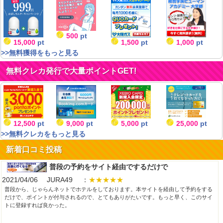
500
pt
15,000
pt
1,500
pt
1,000
pt
>>無料獲得をもっと見る
無料クレカ発行で大量ポイントGET!
12,500
pt
9,000
pt
5,000
pt
25,000
pt
>>無料クレカをもっと見る
新着口コミ投稿
普段の予約をサイト経由でするだけで
2021/04/06 JURA49 ：
★★★★★
普段から、じゃらんネットでホテルをしております。本サイトを経由して予約をする
だけで、ポイントが付与されるので、とてもありがたいです。もっと早く、このサイ
トに登録すれば良かった。