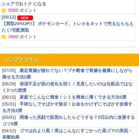
体の疲れがたまった時、全身をもみほぐしてもらうとリフレッシュします。
シェアでおトク になる
自分でやるストレッチよりリラックス出来るのが良いです。
5000
ポイント
[05/12]
【買取20%UP!!】 ポケモンカード、トレカをネットで売るならもえ
たく!宅配買取
3980
ポイント
男の潤い
2020/08/10 本会員 ：
★★★★
昨今は、男性もお肌を気にする時代。そんな時代に最適な化粧水
バンプクコラム
[07/25]
最近胃腸が疲れてない？プチ断食で胃腸を健康にしながら
痩せる方法2撰
[06/28]
保湿不足が肌の老化を招く！見直したいのは化粧品ではな
おすすめです
く3つの習慣
2020/08/01 ユイ1515 ：
★★★★★
[06/15]
家庭でこんなに簡単！シミを簡単に薄くできる方法5撰
マクロミルは面白くて楽しいポイントサイトでポイントを楽しくためれます
[05/31]
手術なしでそばかす除去！お金をかけずにそばかす改善す
る方法3撰
[05/01]
間違った洗顔で肌荒れしたらどうする？3日以内に改善する
コツ5撰
[04/12]
ゴマは白より黒！実はこんなにすごかった黒ゴマの美肌・
たまるマーケットがおすすめ
美髪効果