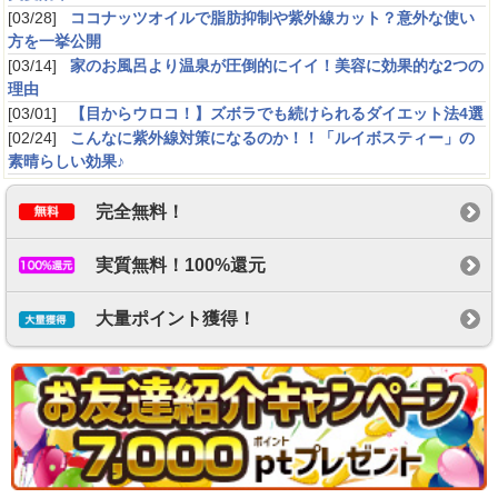
[03/28]
ココナッツオイルで脂肪抑制や紫外線カット？意外な使い
2020/07/25 こうめ2020 ：
★★★★
方を一挙公開
エポスが運営するたまるマーケットというサイトがありますが、アマゾンでお買い物
するときにそこを経由しています。
[03/14]
家のお風呂より温泉が圧倒的にイイ！美容に効果的な2つの
理由
エポスカードのポイントもたまるし、利用金額に応じたポイントももらえます!
[03/01]
【目からウロコ！】ズボラでも続けられるダイエット法4選
[02/24]
こんなに紫外線対策になるのか！！「ルイボスティー」の
素晴らしい効果♪
登録したが最悪
2020/07/12 yukipi13 ：
★
完全無料！
毎回、回答してはいるのだけれど、ハートがなさすぎる。
意地悪
実質無料！100%還元
大量ポイント獲得！
ポイントゲット
2020/06/29 ろくなもん ：
★★★★
口座開設しました。ポ
イントたまってます。