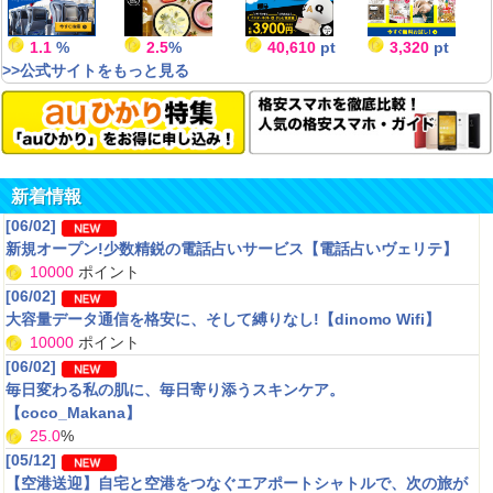
1.1
%
2.5
%
40,610
pt
3,320
pt
>>公式サイトをもっと見る
よかった
2020/11/28 hiro0931g ：
★★★★★
毎回楽しみです。これからも訪れたいと思います。
新着情報
[06/02]
新規オープン!少数精鋭の電話占いサービス【電話占いヴェリテ】
貯まらない
10000
ポイント
[06/02]
2020/08/25 saikachi ：
★★★
大容量データ通信を格安に、そして縛りなし!【dinomo Wifi】
ぜんぜん貯まらないと思うけど。アンケート少なくて、うっとうしくないと言えばう
っとうしくないけど。長い目で見て、他のサイトと合わせて利用すれば続くと思う。
10000
ポイント
[06/02]
毎日変わる私の肌に、毎日寄り添うスキンケア。
【coco_Makana】
25.0
%
疲れた時にはおすすめ
[05/12]
2020/08/24 ぴかぴかむーん ：
★★★★
【空港送迎】自宅と空港をつなぐエアポートシャトルで、次の旅が