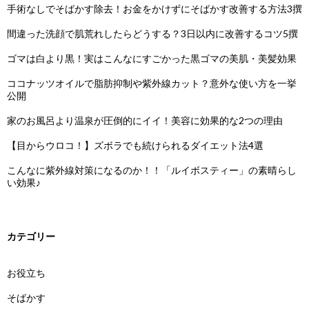
手術なしでそばかす除去！お金をかけずにそばかす改善する方法3撰
間違った洗顔で肌荒れしたらどうする？3日以内に改善するコツ5撰
ゴマは白より黒！実はこんなにすごかった黒ゴマの美肌・美髪効果
ココナッツオイルで脂肪抑制や紫外線カット？意外な使い方を一挙
公開
家のお風呂より温泉が圧倒的にイイ！美容に効果的な2つの理由
【目からウロコ！】ズボラでも続けられるダイエット法4選
こんなに紫外線対策になるのか！！「ルイボスティー」の素晴らし
い効果♪
カテゴリー
お役立ち
そばかす