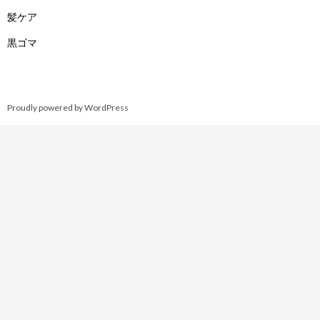
髪ケア
黒ゴマ
Proudly powered by WordPress