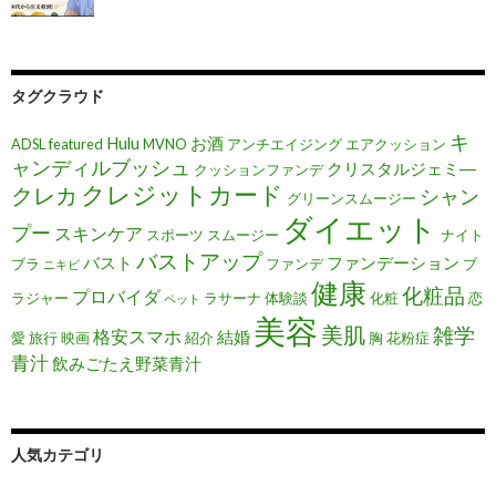
タグクラウド
キ
Hulu
お酒
ADSL
featured
MVNO
アンチエイジング
エアクッション
ャンディルブッシュ
クリスタルジェミ―
クッションファンデ
クレジットカード
クレカ
シャン
グリーンスムージー
ダイエット
プー
スキンケア
スポーツ
スムージー
ナイト
バストアップ
バスト
ファンデーション
ブラ
ファンデ
ブ
ニキビ
健康
化粧品
プロバイダ
ラジャー
ラサーナ
体験談
化粧
恋
ペット
美容
美肌
雑学
格安スマホ
結婚
愛
旅行
映画
紹介
胸
花粉症
青汁
飲みごたえ野菜青汁
人気カテゴリ