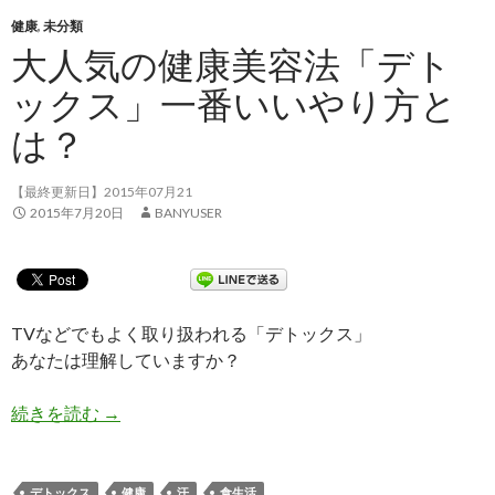
健康
,
未分類
大人気の健康美容法「デト
ックス」一番いいやり方と
は？
【最終更新日】2015年07月21
2015年7月20日
BANYUSER
TVなどでもよく取り扱われる「デトックス」
あなたは理解していますか？
続きを読む
大人気の健康美容法「デトックス」一番いいやり
→
デトックス
健康
汗
食生活