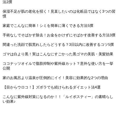
法2撰
保湿不足が肌の老化を招く！見直したいのは化粧品ではなく3つの習
慣
家庭でこんなに簡単！シミを簡単に薄くできる方法5撰
手術なしでそばかす除去！お金をかけずにそばかす改善する方法3撰
間違った洗顔で肌荒れしたらどうする？3日以内に改善するコツ5撰
ゴマは白より黒！実はこんなにすごかった黒ゴマの美肌・美髪効果
ココナッツオイルで脂肪抑制や紫外線カット？意外な使い方を一挙
公開
家のお風呂より温泉が圧倒的にイイ！美容に効果的な2つの理由
【目からウロコ！】ズボラでも続けられるダイエット法4選
こんなに紫外線対策になるのか！！「ルイボスティー」の素晴らし
い効果♪