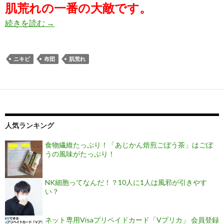
肌荒れの一番の大敵です。
続きを読む
【恐怖】その肌荒れ、布団の汚れが原因かも！？
→
ニキビ
布団
肌荒れ
人気ランキング
食物繊維たっぷり！「あじかん焙煎ごぼう茶」はごぼ
うの風味がたっぷり！
NK細胞ってなんだ！？10人に1人は風邪が引きやす
い？
ネット専用Visaプリペイドカード「Vプリカ」 会員登録