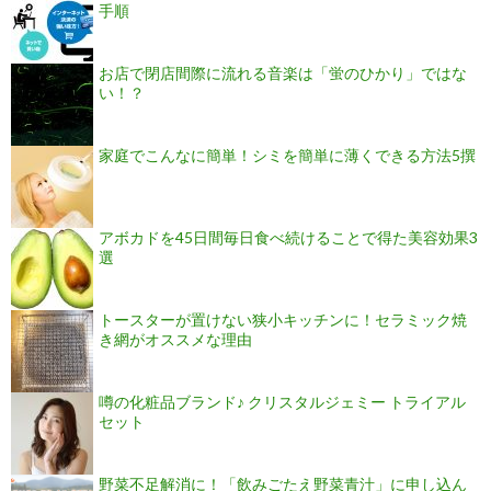
手順
お店で閉店間際に流れる音楽は「蛍のひかり」ではな
い！？
家庭でこんなに簡単！シミを簡単に薄くできる方法5撰
アボカドを45日間毎日食べ続けることで得た美容効果3
選
トースターが置けない狭小キッチンに！セラミック焼
き網がオススメな理由
噂の化粧品ブランド♪ クリスタルジェミー トライアル
セット
野菜不足解消に！「飲みごたえ野菜青汁」に申し込ん