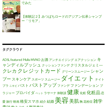
でみた
【体験記２】みつばちロードのアジアン伝承シャンプ
ー「リモア」
タグクラウド
キ
Hulu
お酒
ADSL
featured
MVNO
アンチエイジング
エアクッション
ャンディルブッシュ
クリスタルジェミ―
クッションファンデ
クレジットカード
クレカ
シャン
グリーンスムージー
ダイエット
プー
スキンケア
スポーツ
スムージー
ナイト
バストアップ
バスト
ファンデーション
ブラ
ファンデ
ブ
ニキビ
健康
化粧品
プロバイダ
ラジャー
ラサーナ
体験談
化粧
恋
ペット
美容
美肌
雑学
格安スマホ
結婚
愛
旅行
映画
紹介
胸
花粉症
青汁