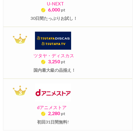
U-NEXT
6,000
pt
30日間たっぷりお試し！
ツタヤ・ディスカス
3,250
pt
国内最大級の品揃え！
dアニメストア
2,280
pt
初回31日間無料!