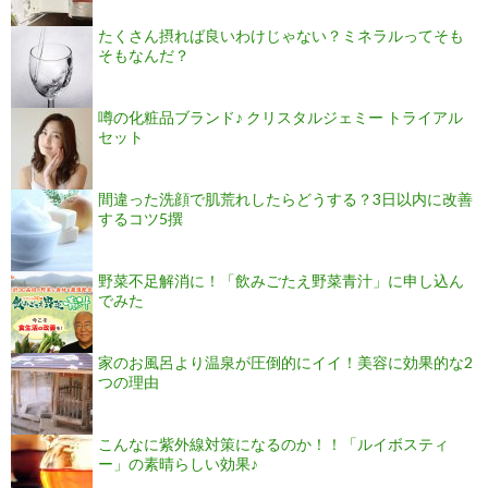
たくさん摂れば良いわけじゃない？ミネラルってそも
そもなんだ？
噂の化粧品ブランド♪ クリスタルジェミー トライアル
セット
間違った洗顔で肌荒れしたらどうする？3日以内に改善
するコツ5撰
野菜不足解消に！「飲みごたえ野菜青汁」に申し込ん
でみた
家のお風呂より温泉が圧倒的にイイ！美容に効果的な2
つの理由
こんなに紫外線対策になるのか！！「ルイボスティ
ー」の素晴らしい効果♪