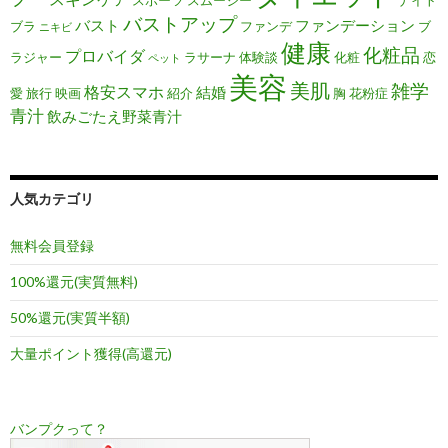
スポーツ
スムージー
ナイト
バストアップ
バスト
ファンデーション
ブラ
ファンデ
ブ
ニキビ
健康
化粧品
プロバイダ
ラジャー
ラサーナ
体験談
化粧
恋
ペット
美容
美肌
雑学
格安スマホ
結婚
愛
旅行
映画
紹介
胸
花粉症
青汁
飲みごたえ野菜青汁
人気カテゴリ
無料会員登録
100%還元(実質無料)
50%還元(実質半額)
大量ポイント獲得(高還元)
バンプクって？