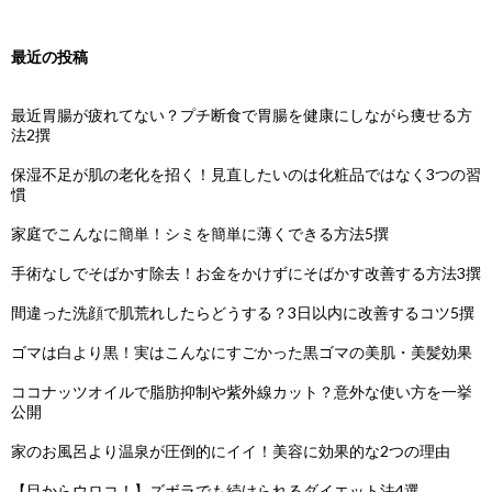
最近の投稿
最近胃腸が疲れてない？プチ断食で胃腸を健康にしながら痩せる方
法2撰
保湿不足が肌の老化を招く！見直したいのは化粧品ではなく3つの習
慣
家庭でこんなに簡単！シミを簡単に薄くできる方法5撰
手術なしでそばかす除去！お金をかけずにそばかす改善する方法3撰
間違った洗顔で肌荒れしたらどうする？3日以内に改善するコツ5撰
ゴマは白より黒！実はこんなにすごかった黒ゴマの美肌・美髪効果
ココナッツオイルで脂肪抑制や紫外線カット？意外な使い方を一挙
公開
家のお風呂より温泉が圧倒的にイイ！美容に効果的な2つの理由
【目からウロコ！】ズボラでも続けられるダイエット法4選