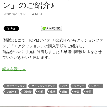
ン」のご紹介♪
2018年10月17日
MICA
体験記１にて、IOPE(アイオペ)公式HPからクッションファ
ンデ「エアクッション」の購入手順をご紹介し、
商品がついに手元に到着しました！早速到着後レポをさせ
ていただきたいと思います。
続きを読む
商品到着！IOPE クッションファンデ 「エアク
→
エアクッション
クッションファンデ
パフ
ファンデ
リキッド
レポート
体験談
化粧
生活
紹介
美容
美肌