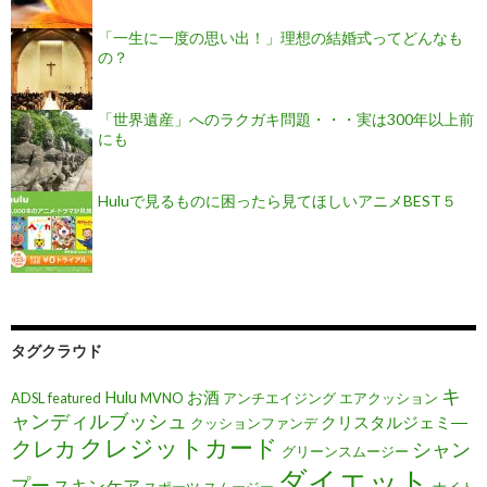
「一生に一度の思い出！」理想の結婚式ってどんなも
の？
「世界遺産」へのラクガキ問題・・・実は300年以上前
にも
Huluで見るものに困ったら見てほしいアニメBEST５
タグクラウド
キ
Hulu
お酒
ADSL
featured
MVNO
アンチエイジング
エアクッション
ャンディルブッシュ
クリスタルジェミ―
クッションファンデ
クレジットカード
クレカ
シャン
グリーンスムージー
ダイエット
プー
スキンケア