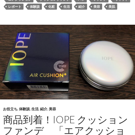
レポート
体験談
化粧
生活
紹介
美容
美肌
お役立ち
,
体験談
,
生活
,
紹介
,
美容
商品到着！IOPE クッション
ファンデ 「エアクッショ