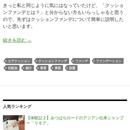
きっと私と同じように気にはなっていたけど、「クッショ
ンファンデとは？」と分からない方もいらっしゃると思う
ので、先ずはクッションファンデについて簡単に説明した
いと思います。
続きを読む
今話題のIOPEのクッションファンデ！エアクッ
→
エアクッション
クッションファンデ
ファンデ
ファンデーション
化粧品
紹介
美容
美肌
話題
人気ランキング
【体験記２】みつばちロードのアジアン伝承シャンプ
ー「リモア」