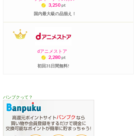
3,250
pt
国内最大級の品揃え！
dアニメストア
2,280
pt
初回31日間無料!
バンプクって？