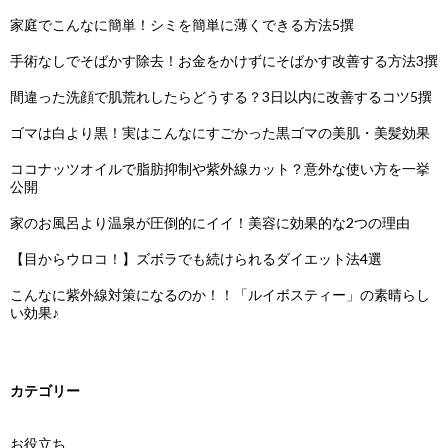
家庭でこんなに簡単！シミを簡単に薄くできる方法5撰
手術なしでそばかす除去！お金をかけずにそばかす改善する方法3撰
間違った洗顔で肌荒れしたらどうする？3日以内に改善するコツ5撰
ゴマは白より黒！実はこんなにすごかった黒ゴマの美肌・美髪効果
ココナッツオイルで脂肪抑制や紫外線カット？意外な使い方を一挙
公開
家のお風呂より温泉が圧倒的にイイ！美容に効果的な2つの理由
【目からウロコ！】ズボラでも続けられるダイエット法4選
こんなに紫外線対策になるのか！！「ルイボスティー」の素晴らし
い効果♪
カテゴリー
お役立ち