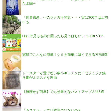
たよ編～
「世界遺産」へのラクガキ問題・・・実は300年以上前
にも
Huluで見るものに困ったら見てほしいアニメBEST５
家庭でこんなに簡単！シミを簡単に薄くできる方法5撰
トースターが置けない狭小キッチンに！セラミック焼
き網がオススメな理由
【無理せず簡単】でも効果的なバストアップ方法3選
「カステラ」って日本語ではないの？