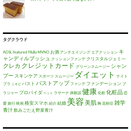
タグクラウド
キ
Hulu
お酒
ADSL
featured
MVNO
アンチエイジング
エアクッション
ャンディルブッシュ
クリスタルジェミ―
クッションファンデ
クレジットカード
クレカ
シャン
グリーンスムージー
ダイエット
プー
スキンケア
スポーツ
スムージー
ナイト
バストアップ
バスト
ファンデーション
ブラ
ファンデ
ブ
ニキビ
健康
化粧品
プロバイダ
ラジャー
ラサーナ
体験談
化粧
恋
ペット
美容
美肌
雑学
格安スマホ
結婚
愛
旅行
映画
紹介
胸
花粉症
青汁
飲みごたえ野菜青汁