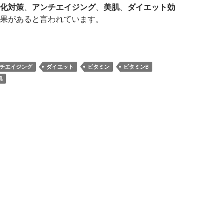
化対策
、
アンチエイジング
、
美肌
、
ダイエット効
果があると言われています。
ボカドを45日間毎日食べ続けることで得た美容効果3選
チエイジング
ダイエット
ビタミン
ビタミンB
肌