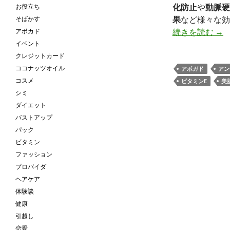
化防止
や
動脈硬
お役立ち
果
など様々な効
そばかす
続きを読む
ア
→
アボカド
イベント
クレジットカード
ココナッツオイル
アボガド
アン
コスメ
ビタミンE
美
シミ
ダイエット
バストアップ
パック
ビタミン
ファッション
プロバイダ
ヘアケア
体験談
健康
引越し
恋愛