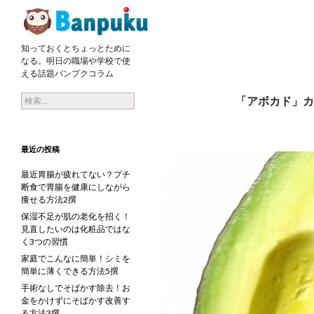
検索
知っておくとちょっとために
アボカドを45日間毎日食べ続けることで得た美容効果3選
なる。明日の職場や学校で使
える話題バンプクコラム
検索:
「アボカド」カ
最近の投稿
最近胃腸が疲れてない？プチ
断食で胃腸を健康にしながら
痩せる方法2撰
保湿不足が肌の老化を招く！
見直したいのは化粧品ではな
く3つの習慣
家庭でこんなに簡単！シミを
簡単に薄くできる方法5撰
手術なしでそばかす除去！お
金をかけずにそばかす改善す
る方法3撰