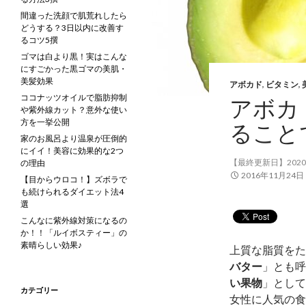
間違った洗顔で肌荒れしたら
どうする？3日以内に改善す
るコツ5撰
ゴマは白より黒！実はこんな
にすごかった黒ゴマの美肌・
美髪効果
アボカド
,
ビタミン
,
ココナッツオイルで脂肪抑制
アボカ
や紫外線カット？意外な使い
方を一挙公開
ること
家のお風呂より温泉が圧倒的
にイイ！美容に効果的な2つ
【最終更新日】2020
の理由
2016年11月24日
【目からウロコ！】ズボラで
も続けられるダイエット法4
選
こんなに紫外線対策になるの
か！！「ルイボスティー」の
素晴らしい効果♪
上質な脂質をた
バター
」とも呼
い果物
」として
カテゴリー
女性に人気の食