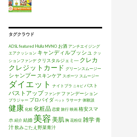
タグクラウド
Hulu
お酒
ADSL
featured
MVNO
アンチエイジング
キャンディルブッシュ
エアクッション
クッ
クレカ
クリスタルジェミ―
ションファンデ
クレジットカード
グリーンスムージー
シャンプー
スキンケア
スポーツ
スムージー
ダイエット
バスト
ナイトブラ
ニキビ
バストアップ
ファンデーション
ファンデ
プロバイダ
ブラジャー
ラサーナ
体験談
ペット
健康
化粧品
格安スマ
化粧
恋愛
旅行
映画
美容
美肌
雑学
青
ホ
結婚
紹介
胸
花粉症
汁
飲みごたえ野菜青汁