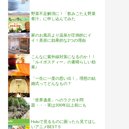
野菜不足解消に！「飲みごたえ野菜
青汁」に申し込んでみた
家のお風呂より温泉が圧倒的にイ
イ！美容に効果的な2つの理由
こんなに紫外線対策になるのか！！
「ルイボスティー」の素晴らしい効
果♪
「一生に一度の思い出！」理想の結
婚式ってどんなもの？
「世界遺産」へのラクガキ問
題・・・実は300年以上前にも
Huluで見るものに困ったら見てほし
いアニメBEST５