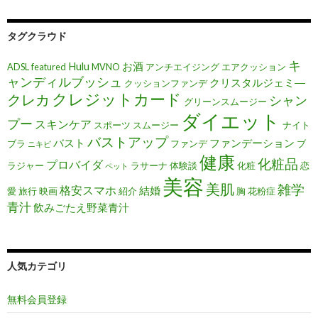
タグクラウド
キ
Hulu
お酒
ADSL
featured
MVNO
アンチエイジング
エアクッション
ャンディルブッシュ
クリスタルジェミ―
クッションファンデ
クレジットカード
クレカ
シャン
グリーンスムージー
ダイエット
プー
スキンケア
スポーツ
スムージー
ナイト
バストアップ
バスト
ファンデーション
ブラ
ファンデ
ブ
ニキビ
健康
化粧品
プロバイダ
ラジャー
ラサーナ
体験談
化粧
恋
ペット
美容
美肌
雑学
格安スマホ
結婚
愛
旅行
映画
紹介
胸
花粉症
青汁
飲みごたえ野菜青汁
人気カテゴリ
無料会員登録