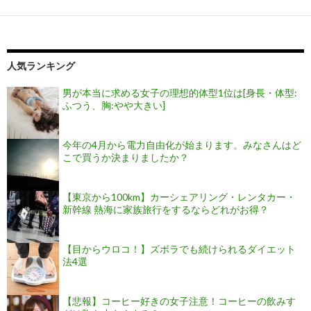
人気ランキング
男が本当に求める女子の理想的体型1位は[身長・体型:
ふつう、胸:やや大きい]
今年の4月から電力自由化が始まります。みなさんはど
こで買うか決まりましたか？
【東京から100km】カーシェアリング・レンタカー・
新幹線 熱海に家族旅行をするならどれがお得？
【目からウロコ！】ズボラでも続けられるダイエット
法4選
【悲報】コーヒー好きの女子注意！コーヒーの飲みす