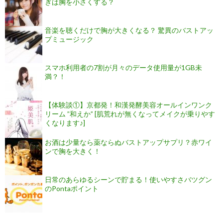
ぎは胸を小さくする？
音楽を聴くだけで胸が大きくなる？ 驚異のバストアッ
プミュージック
スマホ利用者の7割が月々のデータ使用量が1GB未
満？！
【体験談①】京都発！和漢発酵美容オールインワンク
リーム ”和えか” [肌荒れが無くなってメイクが乗りやす
くなります♪]
お酒は少量なら薬ならぬバストアップサプリ？赤ワイ
ンで胸を大きく！
日常のあらゆるシーンで貯まる！使いやすさバツグン
のPontaポイント