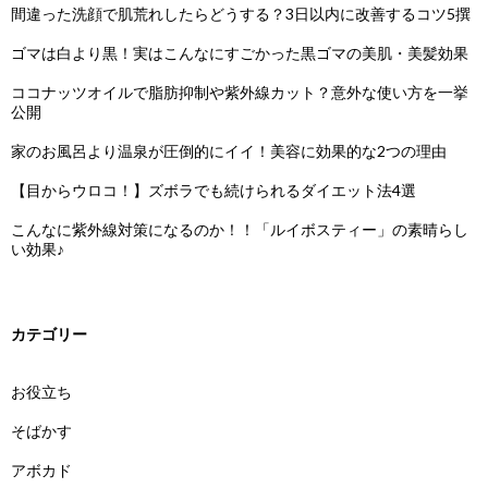
間違った洗顔で肌荒れしたらどうする？3日以内に改善するコツ5撰
ゴマは白より黒！実はこんなにすごかった黒ゴマの美肌・美髪効果
ココナッツオイルで脂肪抑制や紫外線カット？意外な使い方を一挙
公開
家のお風呂より温泉が圧倒的にイイ！美容に効果的な2つの理由
【目からウロコ！】ズボラでも続けられるダイエット法4選
こんなに紫外線対策になるのか！！「ルイボスティー」の素晴らし
い効果♪
カテゴリー
お役立ち
そばかす
アボカド