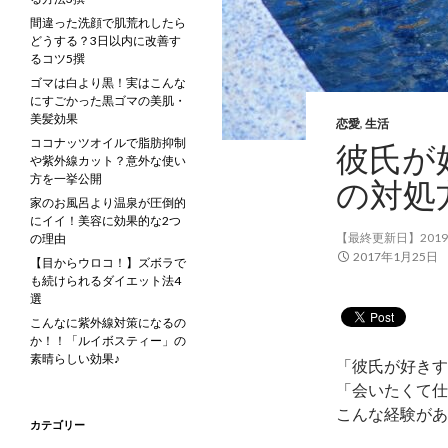
間違った洗顔で肌荒れしたら
どうする？3日以内に改善す
るコツ5撰
ゴマは白より黒！実はこんな
にすごかった黒ゴマの美肌・
美髪効果
恋愛
,
生活
ココナッツオイルで脂肪抑制
彼氏が
や紫外線カット？意外な使い
方を一挙公開
の対処
家のお風呂より温泉が圧倒的
にイイ！美容に効果的な2つ
【最終更新日】2019
の理由
2017年1月25日
【目からウロコ！】ズボラで
も続けられるダイエット法4
選
こんなに紫外線対策になるの
か！！「ルイボスティー」の
素晴らしい効果♪
「彼氏が好きす
「会いたくて仕
こんな経験があ
カテゴリー