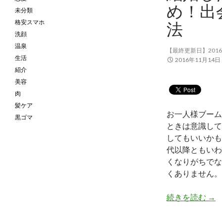
め！出
未分類
格安スマホ
法
洗顔
温泉
【最終更新日】2016
生活
2016年11月14日
紹介
美容
肉
髪ケア
お一人様ブーム
黒ゴマ
ときは意識して
してもいいかも
代以降ともいわ
くなりがちでな
くありません。
続きを読む
結
→