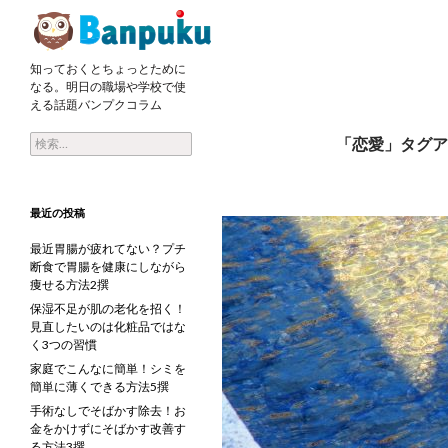
検索
知っておくとちょっとために
彼氏が好きすぎてつらい！ときの対処方法
なる。明日の職場や学校で使
える話題バンプクコラム
検索:
「恋愛」タグア
最近の投稿
最近胃腸が疲れてない？プチ
断食で胃腸を健康にしながら
痩せる方法2撰
保湿不足が肌の老化を招く！
見直したいのは化粧品ではな
く3つの習慣
家庭でこんなに簡単！シミを
簡単に薄くできる方法5撰
手術なしでそばかす除去！お
金をかけずにそばかす改善す
る方法3撰