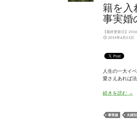
籍を入
事実婚
【最終更新日】2016
2015年6月21日
人生の一大イベ
愛さえあれば法
続きを読む
籍
→
事実婚
夫婦別