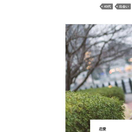
40代
出会い
恋愛