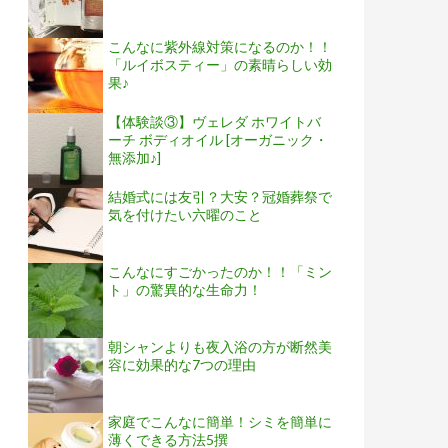
こんなに紫外線対策になるのか！！
「ルイボスティー」の素晴らしい効
果♪
【体験談③】ヴェレダ ホワイトバ
ーチ ボディオイル [オーガニック・
無添加♪]
結婚式には友引？大安？冠婚葬祭で
気を付けたい六曜のこと
こんなにすごかったのか！！「ミン
ト」の驚異的な生命力！
朝シャンよりも夜入浴の方が断然美
容に効果的な7つの理由
家庭でこんなに簡単！シミを簡単に
薄くできる方法5撰