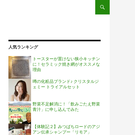
コンテンツへスキップ
人気ランキング
トースターが置けない狭小キッチン
に！セラミック焼き網がオススメな
理由
噂の化粧品ブランド♪ クリスタルジ
ェミー トライアルセット
野菜不足解消に！「飲みごたえ野菜
青汁」に申し込んでみた
【体験記２】みつばちロードのアジ
アン伝承シャンプー「リモア」