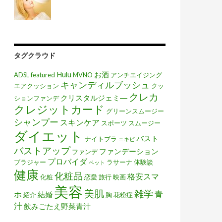
タグクラウド
Hulu
お酒
ADSL
featured
MVNO
アンチエイジング
キャンディルブッシュ
エアクッション
クッ
クレカ
クリスタルジェミ―
ションファンデ
クレジットカード
グリーンスムージー
シャンプー
スキンケア
スポーツ
スムージー
ダイエット
バスト
ナイトブラ
ニキビ
バストアップ
ファンデーション
ファンデ
プロバイダ
ブラジャー
ラサーナ
体験談
ペット
健康
化粧品
格安スマ
化粧
恋愛
旅行
映画
美容
美肌
雑学
青
ホ
結婚
紹介
胸
花粉症
汁
飲みごたえ野菜青汁