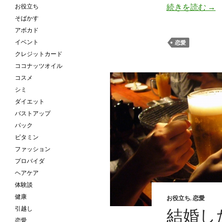
続きを読む
彼
→
お役立ち
そばかす
アボカド
イベント
恋愛
クレジットカード
ココナッツオイル
コスメ
シミ
ダイエット
バストアップ
パック
ビタミン
ファッション
プロバイダ
ヘアケア
体験談
健康
お役立ち
,
恋愛
引越し
結婚し
恋愛