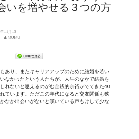
会いを増やせる３つの方
年11月15
MUMU
もあり、またキャリアアップのために結婚を若い
いなかったという人たちが、人生のなかで結婚を
しれないと思えるのがむ金銭的余裕がでてきた40
れています。ただこの年代になると交友関係も狭
かなか出会いがないと嘆いている声もけして少な
婚したい40代以降におすすめ！出会いを増やせる３つの方法