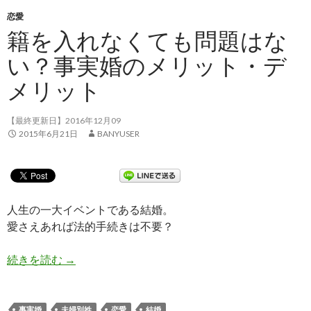
恋愛
籍を入れなくても問題はな
い？事実婚のメリット・デ
メリット
【最終更新日】2016年12月09
2015年6月21日
BANYUSER
人生の一大イベントである結婚。
愛さえあれば法的手続きは不要？
続きを読む
籍を入れなくても問題はない？事実婚のメリット
→
事実婚
夫婦別姓
恋愛
結婚