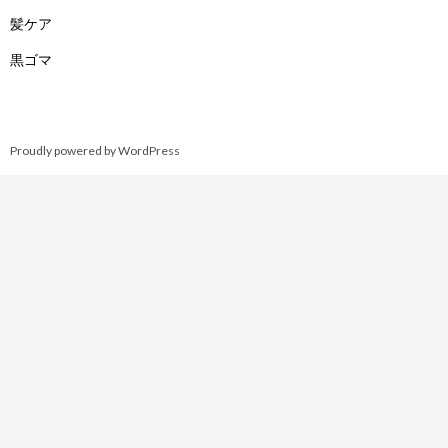
髪ケア
黒ゴマ
Proudly powered by WordPress