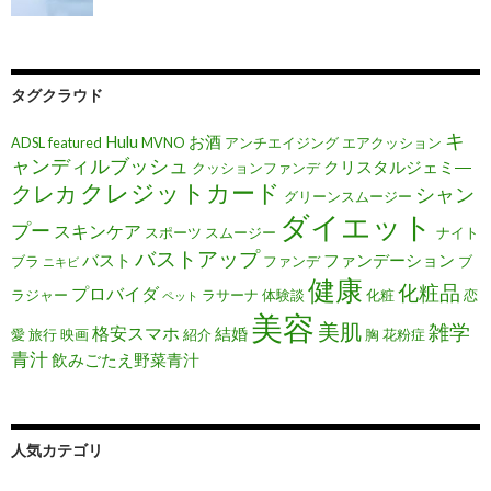
タグクラウド
キ
Hulu
お酒
ADSL
featured
MVNO
アンチエイジング
エアクッション
ャンディルブッシュ
クリスタルジェミ―
クッションファンデ
クレジットカード
クレカ
シャン
グリーンスムージー
ダイエット
プー
スキンケア
スポーツ
スムージー
ナイト
バストアップ
バスト
ファンデーション
ブラ
ファンデ
ブ
ニキビ
健康
化粧品
プロバイダ
ラジャー
ラサーナ
体験談
化粧
恋
ペット
美容
美肌
雑学
格安スマホ
結婚
愛
旅行
映画
紹介
胸
花粉症
青汁
飲みごたえ野菜青汁
人気カテゴリ