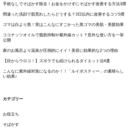
手術なしでそばかす除去！お金をかけずにそばかす改善する方法3撰
間違った洗顔で肌荒れしたらどうする？3日以内に改善するコツ5撰
ゴマは白より黒！実はこんなにすごかった黒ゴマの美肌・美髪効果
ココナッツオイルで脂肪抑制や紫外線カット？意外な使い方を一挙
公開
家のお風呂より温泉が圧倒的にイイ！美容に効果的な2つの理由
【目からウロコ！】ズボラでも続けられるダイエット法4選
こんなに紫外線対策になるのか！！「ルイボスティー」の素晴らし
い効果♪
カテゴリー
お役立ち
そばかす