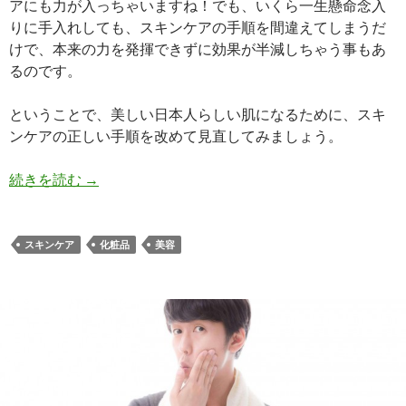
アにも力が入っちゃいますね！でも、いくら一生懸命念入
りに手入れしても、スキンケアの手順を間違えてしまうだ
けで、本来の力を発揮できずに効果が半減しちゃう事もあ
るのです。
ということで、美しい日本人らしい肌になるために、スキ
ンケアの正しい手順を改めて見直してみましょう。
続きを読む
くわしく解説！スキンケアの基本 【クレンジン
→
スキンケア
化粧品
美容