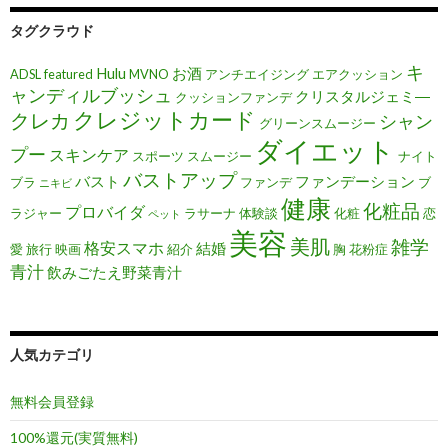
タグクラウド
キ
Hulu
お酒
ADSL
featured
MVNO
アンチエイジング
エアクッション
ャンディルブッシュ
クリスタルジェミ―
クッションファンデ
クレジットカード
クレカ
シャン
グリーンスムージー
ダイエット
プー
スキンケア
スポーツ
スムージー
ナイト
バストアップ
バスト
ファンデーション
ブラ
ファンデ
ブ
ニキビ
健康
化粧品
プロバイダ
ラジャー
ラサーナ
体験談
化粧
恋
ペット
美容
美肌
雑学
格安スマホ
結婚
愛
旅行
映画
紹介
胸
花粉症
青汁
飲みごたえ野菜青汁
人気カテゴリ
無料会員登録
100%還元(実質無料)