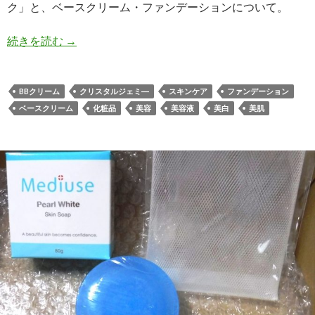
ク」と、ベースクリーム・ファンデーションについて。
続きを読む
より美しく… クリスタルジェミー トライアルセ
→
BBクリーム
クリスタルジェミ―
スキンケア
ファンデーション
ベースクリーム
化粧品
美容
美容液
美白
美肌