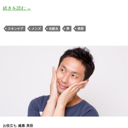
続きを読む
年を重ねるほど増える！？男の肌の脂対処法
→
スキンケア
メンズ
化粧水
男
美容
お役立ち
,
健康
,
美容