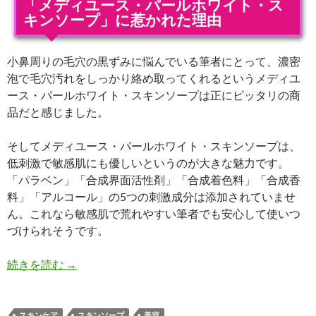
「メディユース・パールホワイト・ス
キンソープ」に惹かれた理由
小鼻周りの毛穴の黒ずみに悩んでいる筆者にとって、濃密
泡で毛穴汚れをしっかり絡め取ってくれるというメディユ
ース・パールホワイト・スキンソープは正にピッタリの商
品だと感じました。
そしてメディユース・パールホワイト・スキンソープは、
低刺激で敏感肌にも優しいというのが大きな魅力です。
「パラベン」「合成界面活性剤」「合成着色料」「合成香
料」「アルコール」の5つの刺激成分は添加されていませ
ん。これなら敏感肌で荒れやすい筆者でも安心して使いつ
づけられそうです。
続きを読む
メディユース・パールホワイト・スキンソープ 
→
スキンケア
スキンソープ
美容