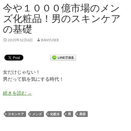
今や１０００億市場のメン
ズ化粧品！男のスキンケア
の基礎
2015年12月6日
BANYUSER
女だけじゃない！
男だって肌を気にする時代！
続きを読む
今や１０００億市場のメンズ化粧品！男のスキン
→
スキンケア
メンズ
化粧水
男
美容