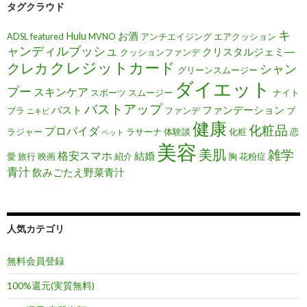
タグクラウド
キ
Hulu
お酒
ADSL
featured
MVNO
アンチエイジング
エアクッション
ャンディルブッシュ
クリスタルジェミ―
クッションファンデ
クレジットカード
クレカ
シャン
グリーンスムージー
ダイエット
プー
スキンケア
スポーツ
スムージー
ナイト
バストアップ
バスト
ファンデーション
ブラ
ファンデ
ブ
ニキビ
健康
化粧品
プロバイダ
ラジャー
ラサーナ
体験談
化粧
恋
ペット
美容
美肌
雑学
格安スマホ
結婚
愛
旅行
映画
紹介
胸
花粉症
青汁
飲みごたえ野菜青汁
人気カテゴリ
無料会員登録
100%還元(実質無料)