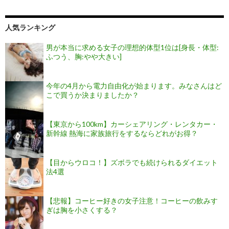
人気ランキング
男が本当に求める女子の理想的体型1位は[身長・体型:
ふつう、胸:やや大きい]
今年の4月から電力自由化が始まります。みなさんはど
こで買うか決まりましたか？
【東京から100km】カーシェアリング・レンタカー・
新幹線 熱海に家族旅行をするならどれがお得？
【目からウロコ！】ズボラでも続けられるダイエット
法4選
【悲報】コーヒー好きの女子注意！コーヒーの飲みす
ぎは胸を小さくする？