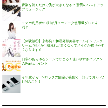
音楽を聴くだけで胸が大きくなる？ 驚異のバストアッ
プミュージック
スマホ利用者の7割が月々のデータ使用量が1GB未
満？！
【体験談①】京都発！和漢発酵美容オールインワンク
リーム ”和えか” [肌荒れが無くなってメイクが乗りやす
くなります♪]
日常のあらゆるシーンで貯まる！使いやすさバツグン
のPontaポイント
今年度からSIMロックの解除が義務化！知っておくべき
SIMのこと！