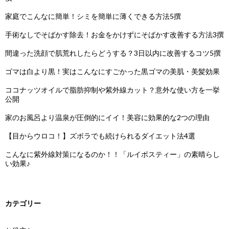
家庭でこんなに簡単！シミを簡単に薄くできる方法5撰
手術なしでそばかす除去！お金をかけずにそばかす改善する方法3撰
間違った洗顔で肌荒れしたらどうする？3日以内に改善するコツ5撰
ゴマは白より黒！実はこんなにすごかった黒ゴマの美肌・美髪効果
ココナッツオイルで脂肪抑制や紫外線カット？意外な使い方を一挙
公開
家のお風呂より温泉が圧倒的にイイ！美容に効果的な2つの理由
【目からウロコ！】ズボラでも続けられるダイエット法4選
こんなに紫外線対策になるのか！！「ルイボスティー」の素晴らし
い効果♪
カテゴリー