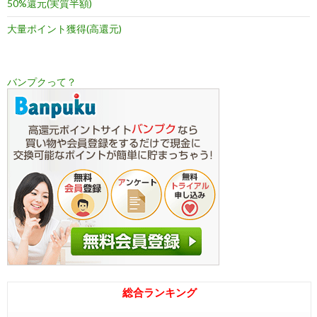
50%還元(実質半額)
大量ポイント獲得(高還元)
バンプクって？
総合ランキング