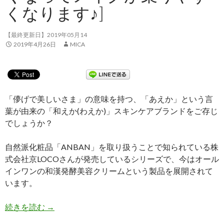
くなります♪]
【最終更新日】2019年05月14
2019年4月26日
MICA
「儚げで美しいさま」の意味を持つ、「あえか」という言
葉が由来の「和えか(わえか)」スキンケアブランドをご存じ
でしょうか？
自然派化粧品「ANBAN」を取り扱うことで知られている株
式会社京LOCOさんが発売しているシリーズで、今はオール
インワンの和漢発酵美容クリームという製品を展開されて
います。
続きを読む
【体験談①】京都発！和漢発酵美容オールインワンク
→