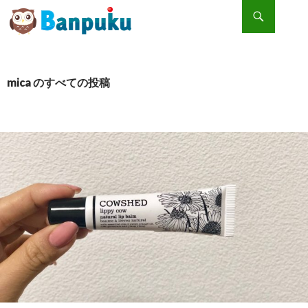
検索
コンテンツへスキップ
【体験談②】COWSHED ナチュラルアロマケア [シミ・そばかすに 人気の化粧品♪]
mica のすべての投稿