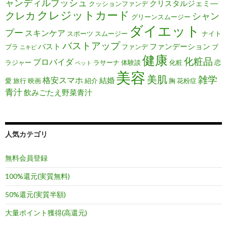
ャンディルブッシュ
クリスタルジェミ―
クッションファンデ
クレジットカード
クレカ
シャン
グリーンスムージー
ダイエット
プー
スキンケア
スポーツ
スムージー
ナイト
バストアップ
バスト
ファンデーション
ブラ
ファンデ
ブ
ニキビ
健康
化粧品
プロバイダ
ラジャー
ラサーナ
体験談
化粧
恋
ペット
美容
美肌
雑学
格安スマホ
結婚
愛
旅行
映画
紹介
胸
花粉症
青汁
飲みごたえ野菜青汁
人気カテゴリ
無料会員登録
100%還元(実質無料)
50%還元(実質半額)
大量ポイント獲得(高還元)