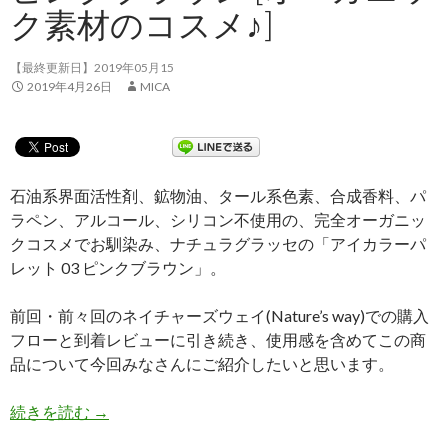
ク素材のコスメ♪]
【最終更新日】2019年05月15
2019年4月26日
MICA
石油系界面活性剤、鉱物油、タール系色素、合成香料、パ
ラペン、アルコール、シリコン不使用の、完全オーガニッ
クコスメでお馴染み、ナチュラグラッセの「アイカラーパ
レット 03 ピンクブラウン」。
前回・前々回のネイチャーズウェイ(Nature’s way)での購入
フローと到着レビューに引き続き、使用感を含めてこの商
品について今回みなさんにご紹介したいと思います。
続きを読む
【体験談③】ナチュラグラッセ アイカラーパレット 
→