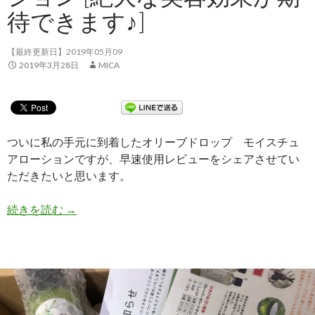
待できます♪]
【最終更新日】2019年05月09
2019年3月28日
MICA
ついに私の手元に到着したオリーブドロップ モイスチュ
アローションですが、早速使用レビューをシェアさせてい
ただきたいと思います。
続きを読む
【体験レビュー③】お肌にいい事尽くし！ オリー
→