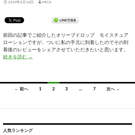
2019年3月14日
MICA
前回の記事でご紹介したオリーブドロップ モイスチュア
ローションですが、ついに私の手元に到着したのでその到
着後のレビューをシェアさせていただきたいと思います。
続きを読む
【体験レビュー②】お肌にいい事尽くし！ オリー
→
← 前へ
1
2
3
…
7
次へ →
投稿ナビゲーション
人気ランキング