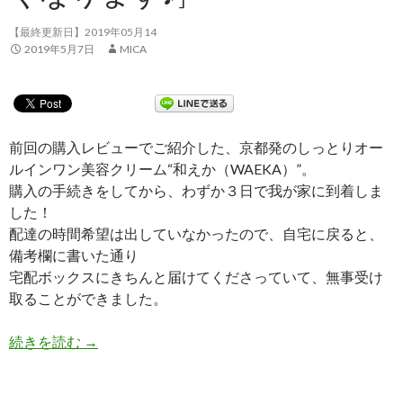
【最終更新日】2019年05月14
2019年5月7日
MICA
前回の購入レビューでご紹介した、京都発のしっとりオー
ルインワン美容クリーム“和えか（WAEKA）”。
購入の手続きをしてから、わずか３日で我が家に到着しま
した！
配達の時間希望は出していなかったので、自宅に戻ると、
備考欄に書いた通り
宅配ボックスにきちんと届けてくださっていて、無事受け
取ることができました。
続きを読む
【体験談②】京都発！和漢発酵美容オールインワンク
→