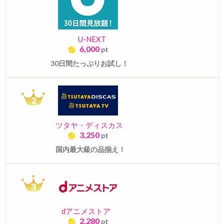
U-NEXT
6,000
pt
30日間たっぷりお試し！
ツタヤ・ディスカス
3,250
pt
国内最大級の品揃え！
dアニメストア
2,280
pt