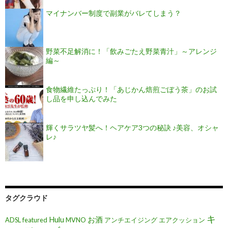
マイナンバー制度で副業がバレてしまう？
野菜不足解消に！「飲みごたえ野菜青汁」～アレンジ
編～
食物繊維たっぷり！「あじかん焙煎ごぼう茶」のお試
し品を申し込んでみた
輝くサラツヤ髪へ！ヘアケア3つの秘訣 ♪美容、オシャ
レ♪
タグクラウド
キ
Hulu
お酒
ADSL
featured
MVNO
アンチエイジング
エアクッション