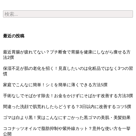
検索:
最近の投稿
最近胃腸が疲れてない？プチ断食で胃腸を健康にしながら痩せる方
法2撰
保湿不足が肌の老化を招く！見直したいのは化粧品ではなく3つの習
慣
家庭でこんなに簡単！シミを簡単に薄くできる方法5撰
手術なしでそばかす除去！お金をかけずにそばかす改善する方法3撰
間違った洗顔で肌荒れしたらどうする？3日以内に改善するコツ5撰
ゴマは白より黒！実はこんなにすごかった黒ゴマの美肌・美髪効果
ココナッツオイルで脂肪抑制や紫外線カット？意外な使い方を一挙
公開