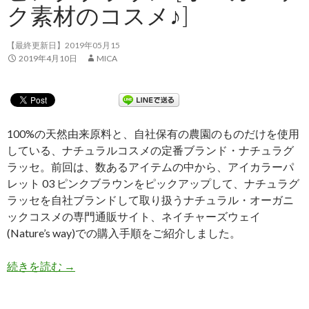
ク素材のコスメ♪]
【最終更新日】2019年05月15
2019年4月10日
MICA
100%の天然由来原料と、自社保有の農園のものだけを使用
している、ナチュラルコスメの定番ブランド・ナチュラグ
ラッセ。前回は、数あるアイテムの中から、アイカラーパ
レット 03 ピンクブラウンをピックアップして、ナチュラグ
ラッセを自社ブランドして取り扱うナチュラル・オーガニ
ックコスメの専門通販サイト、ネイチャーズウェイ
(Nature’s way)での購入手順をご紹介しました。
続きを読む
【体験談②】ナチュラグラッセ アイカラーパレット 
→