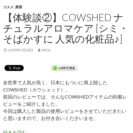
コスメ
,
美容
【体験談②】COWSHED ナ
チュラルアロマケア [シミ・
そばかすに 人気の化粧品♪]
2019年5月28日
MICA
全世界で人気が高く、日本にもついに再上陸した
COWSHED（カウシェッド）。
前回のレビューでは、そんなCOWSHEDアイテムの到着レ
ビューをご紹介しました。
今回は購入した製品の使用レビューをさせていただきたい
と思いますので、お付き合いくださいませ。
続きを読む
【体験談②】COWSHED ナチュラルアロマケア 
→