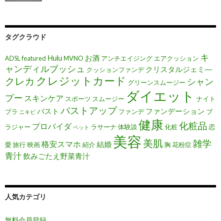
タグクラウド
キ
Hulu
お酒
ADSL
featured
MVNO
アンチエイジング
エアクッション
ャンディルブッシュ
クリスタルジェミ―
クッションファンデ
クレジットカード
クレカ
シャン
グリーンスムージー
ダイエット
プー
スキンケア
スポーツ
スムージー
ナイト
バストアップ
バスト
ファンデーション
ブラ
ファンデ
ブ
ニキビ
健康
化粧品
プロバイダ
ラジャー
ラサーナ
体験談
化粧
恋
ペット
美容
美肌
雑学
格安スマホ
結婚
愛
旅行
映画
紹介
胸
花粉症
青汁
飲みごたえ野菜青汁
人気カテゴリ
無料会員登録