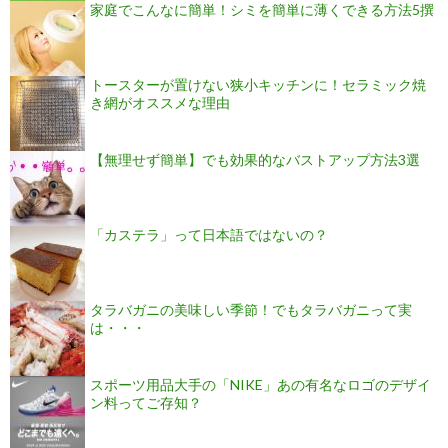
家庭でこんなに簡単！シミを簡単に薄くできる方法5撰
トースターが置けない狭小キッチンに！セラミック焼
き網がオススメな理由
【無理せず簡単】でも効果的なバストアップ方法3選
「カステラ」って日本語ではないの？
タラバガニの美味しい季節！でもタラバガニって実
は・・・
スポーツ用品大手の「NIKE」あの有名なロゴのデザイ
ン料ってご存知？