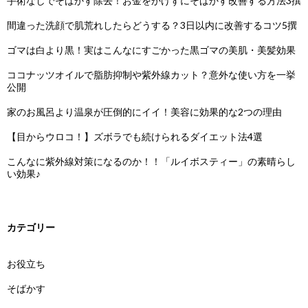
手術なしでそばかす除去！お金をかけずにそばかす改善する方法3撰
間違った洗顔で肌荒れしたらどうする？3日以内に改善するコツ5撰
ゴマは白より黒！実はこんなにすごかった黒ゴマの美肌・美髪効果
ココナッツオイルで脂肪抑制や紫外線カット？意外な使い方を一挙
公開
家のお風呂より温泉が圧倒的にイイ！美容に効果的な2つの理由
【目からウロコ！】ズボラでも続けられるダイエット法4選
こんなに紫外線対策になるのか！！「ルイボスティー」の素晴らし
い効果♪
カテゴリー
お役立ち
そばかす