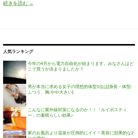
続きを読む
ココナッツオイルで脂肪抑制や紫外線カット？
→
人気ランキング
今年の4月から電力自由化が始まります。みなさんはど
こで買うか決まりましたか？
男が本当に求める女子の理想的体型1位は[身長・体型:
ふつう、胸:やや大きい]
こんなに紫外線対策になるのか！！「ルイボスティ
ー」の素晴らしい効果♪
家のお風呂より温泉が圧倒的にイイ！美容に効果的な2