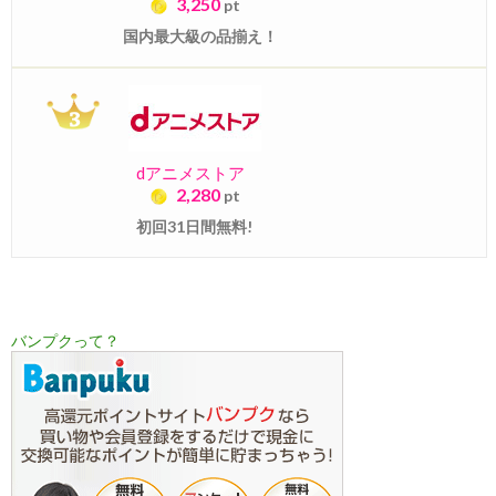
3,250
pt
国内最大級の品揃え！
dアニメストア
2,280
pt
初回31日間無料!
バンプクって？