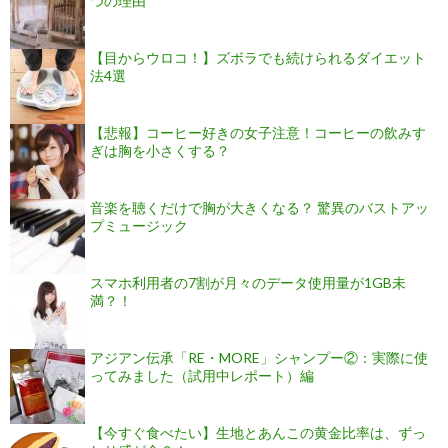
つの理由
【目からウロコ！】ズボラでも続けられるダイエット
法4選
【悲報】コーヒー好きの女子注意！コーヒーの飲みす
ぎは胸を小さくする？
音楽を聴くだけで胸が大きくなる？ 驚異のバストアッ
プミュージック
スマホ利用者の7割が月々のデータ使用量が1GB未
満？！
アジアン伝承「RE・MORE」シャンプー②：実際に使
ってみました（試用中レポート）編
【今すぐ食べたい】生地とあんこの黄金比率は、ずっ