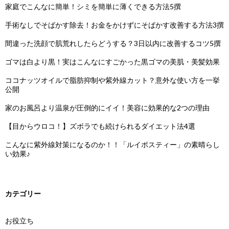
家庭でこんなに簡単！シミを簡単に薄くできる方法5撰
手術なしでそばかす除去！お金をかけずにそばかす改善する方法3撰
間違った洗顔で肌荒れしたらどうする？3日以内に改善するコツ5撰
ゴマは白より黒！実はこんなにすごかった黒ゴマの美肌・美髪効果
ココナッツオイルで脂肪抑制や紫外線カット？意外な使い方を一挙
公開
家のお風呂より温泉が圧倒的にイイ！美容に効果的な2つの理由
【目からウロコ！】ズボラでも続けられるダイエット法4選
こんなに紫外線対策になるのか！！「ルイボスティー」の素晴らし
い効果♪
カテゴリー
お役立ち