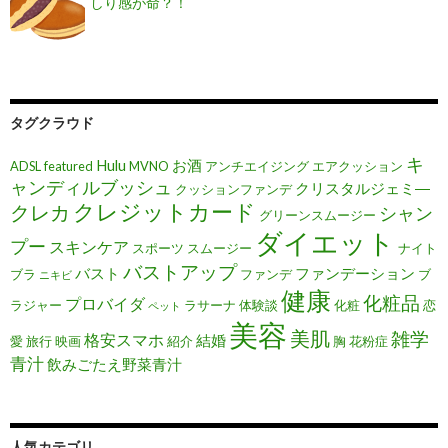
しり感が命？！
タグクラウド
キ
Hulu
お酒
ADSL
featured
MVNO
アンチエイジング
エアクッション
ャンディルブッシュ
クリスタルジェミ―
クッションファンデ
クレジットカード
クレカ
シャン
グリーンスムージー
ダイエット
プー
スキンケア
スポーツ
スムージー
ナイト
バストアップ
バスト
ファンデーション
ブラ
ファンデ
ブ
ニキビ
健康
化粧品
プロバイダ
ラジャー
ラサーナ
体験談
化粧
恋
ペット
美容
美肌
雑学
格安スマホ
結婚
愛
旅行
映画
紹介
胸
花粉症
青汁
飲みごたえ野菜青汁
人気カテゴリ